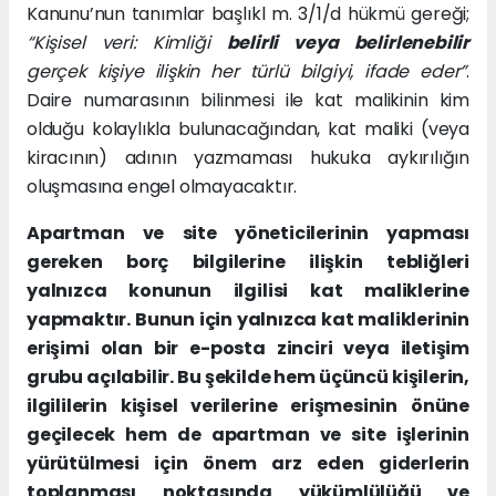
Kanunu’nun tanımlar başlıkl m. 3/1/d hükmü gereği;
“Kişisel veri: Kimliği
belirli veya belirlenebilir
gerçek kişiye ilişkin her türlü bilgiyi, ifade eder”
.
Daire numarasının bilinmesi ile kat malikinin kim
olduğu kolaylıkla bulunacağından, kat maliki (veya
kiracının) adının yazmaması hukuka aykırılığın
oluşmasına engel olmayacaktır.
Apartman ve site yöneticilerinin yapması
gereken borç bilgilerine ilişkin tebliğleri
yalnızca konunun ilgilisi kat maliklerine
yapmaktır. Bunun için yalnızca kat maliklerinin
erişimi olan bir e-posta zinciri veya iletişim
grubu açılabilir. Bu şekilde hem üçüncü kişilerin,
ilgililerin kişisel verilerine erişmesinin önüne
geçilecek hem de apartman ve site işlerinin
yürütülmesi için önem arz eden giderlerin
toplanması noktasında yükümlülüğü ve