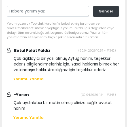
Gönder
Yorum yazarak Topluluk Kuralları’nı kabul etmiş bulunuyor ve
tarafsizhaber.net sitesine yaptığınız yorumunuzla ilgili doğrudan veya
dolaylı tüm sorumluluğu tek başınıza üstleniyorsunuz. Yazılan tüm
yorumlardan site yönetimi hiçbir şekilde sorumlu tutulamaz.
Betül Polat Yaldız
(30.04.2026 10:57 - #342)
Çok açıklayıcı bir yazı olmuş Aytuğ hanım, teşekkür
ederiz bilgilendirmeleriniz için. Yasal haklarını bilmek her
vatandaşın hakkı. Aracılığınız için teşekkür ederiz.
Yorumu Yanıtla
-Yaren
(30.04.2026 11:14 - #343)
Çok aydınlatıcı bir metin olmuş elinize sağlık avukat
hanım
Yorumu Yanıtla