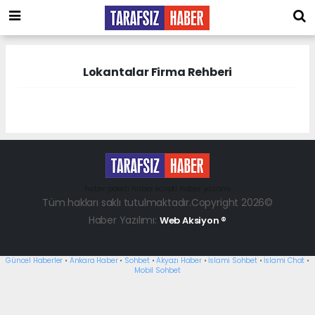
Lokantalar Firma Rehberi
haber paketi
haber scripti
haber yazılımı
Tüm hakları saklı tutulmaktadır.Copyright 2026©
Haber Yazılımı:
Web Aksiyon ®
Güncel Haberler
•
Ankara Haber
•
Sohbet
•
Akyazı Haber
•
İslami Sohbet
•
İslami Chat
•
Mobil Sohbet