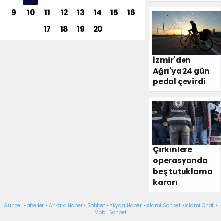
9
10
11
12
13
14
15
16
17
18
19
20
İzmir'den
Ağrı'ya 24 gün
pedal çevirdi
Çirkinlere
operasyonda
beş tutuklama
kararı
Güncel Haberler
•
Ankara Haber
•
Sohbet
•
Akyazı Haber
•
İslami Sohbet
•
İslami Chat
•
Mobil Sohbet