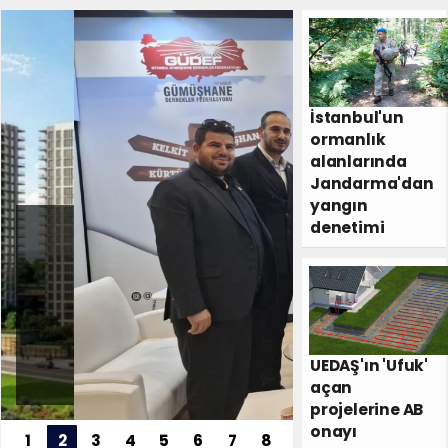
İstanbul'un
ormanlık
alanlarında
Ge
SON DAKİKA
Jandarma'dan
GÜ
yangın
Bağlıca'da
DER’
denetimi
Sky Pearl
İsta
Prestijli
Gümü
Yaşam
Tanı
Konutları
Günle
UEDAŞ'ın 'Ufuk'
Yükseliyor
Katı
açan
projelerine AB
onayı
1
2
3
4
5
6
7
8