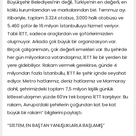
Büyükşehir Belediyesi’nin değil, Türkiye’nin en değerli, en
köklü kurumlarından ve markalarından biri. Temmuz ayı
itibariyle, toplam 3.324 otobüs, 3.000 halk otobüsü ve
5.460 şoför ile 16 milyon İstanbulluya hizmet veriyor.
Tabii İETT, sadece araçlardan ve şoförlerimizden
oluşmuyor. Arkada çok büyük bir organizasyon var.
Birçok çalışanımızın, çok değerli emekleri var. Bu şehirde
her gün milyonlarca vatandaşımız, İETT ile bir yerden bir
yere gidebiliyor. Rakam vermek gerekirse, günde 4
milyondan fazla İstanbullu, İETT ile şehir içinde seyahat
ediyor. Metro hatlarımız, deniz hatlarımız ve Marmaray
dahil, şehrimizdeki toplam 7,5 milyon kişilik günlük
kitlesel ulaşımın yüzde 60’ını tek başına İETT karşılıyor. Bu
rakam, Avrupa’daki şehirlerin çoğundan kat be kat
büyük bir rakam” bilgilerini paylaştı.
“SİSTEM, EN BAŞTAN YANLIŞLIKLARLA BAŞLAMIŞ”