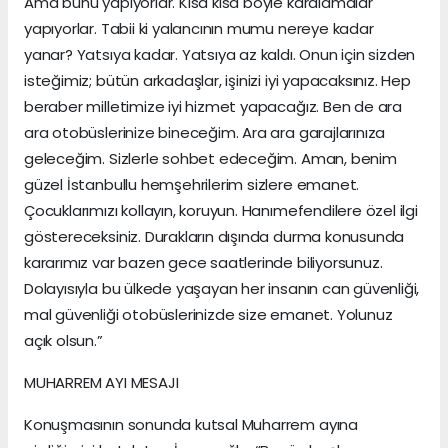
Ama bunu yapıyorlar. Kısa kısa böyle karalamalar
yapıyorlar. Tabii ki yalancının mumu nereye kadar
yanar? Yatsıya kadar. Yatsıya az kaldı. Onun için sizden
isteğimiz; bütün arkadaşlar, işinizi iyi yapacaksınız. Hep
beraber milletimize iyi hizmet yapacağız. Ben de ara
ara otobüslerinize bineceğim. Ara ara garajlarınıza
geleceğim. Sizlerle sohbet edeceğim. Aman, benim
güzel İstanbullu hemşehrilerim sizlere emanet.
Çocuklarımızı kollayın, koruyun. Hanımefendilere özel ilgi
göstereceksiniz. Durakların dışında durma konusunda
kararımız var bazen gece saatlerinde biliyorsunuz.
Dolayısıyla bu ülkede yaşayan her insanın can güvenliği,
mal güvenliği otobüslerinizde size emanet. Yolunuz
açık olsun.”
MUHARREM AYI MESAJI
Konuşmasının sonunda kutsal Muharrem ayına