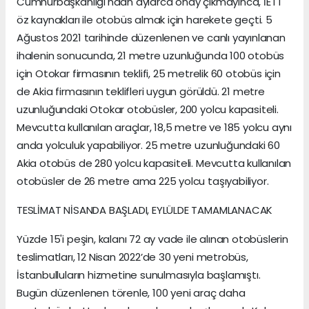
Cumhurbaşkanlığı'ndan aylarca onay çıkmayınca, İETT
öz kaynakları ile otobüs almak için harekete geçti. 5
Ağustos 2021 tarihinde düzenlenen ve canlı yayınlanan
ihalenin sonucunda, 21 metre uzunluğunda 100 otobüs
için Otokar firmasının teklifi, 25 metrelik 60 otobüs için
de Akia firmasının teklifleri uygun görüldü. 21 metre
uzunluğundaki Otokar otobüsler, 200 yolcu kapasiteli.
Mevcutta kullanılan araçlar, 18,5 metre ve 185 yolcu aynı
anda yolculuk yapabiliyor. 25 metre uzunluğundaki 60
Akia otobüs de 280 yolcu kapasiteli. Mevcutta kullanılan
otobüsler de 26 metre ama 225 yolcu taşıyabiliyor.
TESLİMAT NİSANDA BAŞLADI, EYLÜLDE TAMAMLANACAK
Yüzde 15'i peşin, kalanı 72 ay vade ile alınan otobüslerin
teslimatları, 12 Nisan 2022’de 30 yeni metrobüs,
İstanbulluların hizmetine sunulmasıyla başlamıştı.
Bugün düzenlenen törenle, 100 yeni araç daha