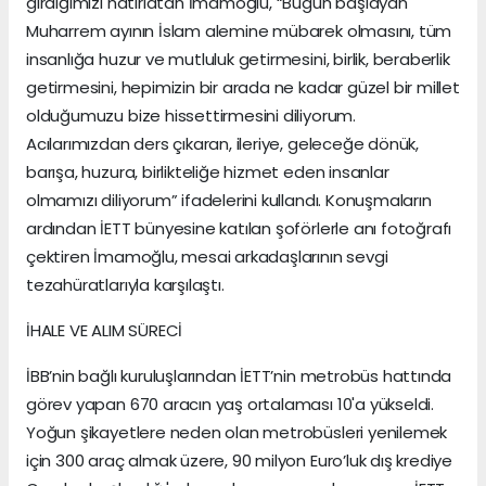
girdiğimizi hatırlatan İmamoğlu, “Bugün başlayan
Muharrem ayının İslam alemine mübarek olmasını, tüm
insanlığa huzur ve mutluluk getirmesini, birlik, beraberlik
getirmesini, hepimizin bir arada ne kadar güzel bir millet
olduğumuzu bize hissettirmesini diliyorum.
Acılarımızdan ders çıkaran, ileriye, geleceğe dönük,
barışa, huzura, birlikteliğe hizmet eden insanlar
olmamızı diliyorum” ifadelerini kullandı. Konuşmaların
ardından İETT bünyesine katılan şoförlerle anı fotoğrafı
çektiren İmamoğlu, mesai arkadaşlarının sevgi
tezahüratlarıyla karşılaştı.
İHALE VE ALIM SÜRECİ
İBB’nin bağlı kuruluşlarından İETT’nin metrobüs hattında
görev yapan 670 aracın yaş ortalaması 10'a yükseldi.
Yoğun şikayetlere neden olan metrobüsleri yenilemek
için 300 araç almak üzere, 90 milyon Euro’luk dış krediye