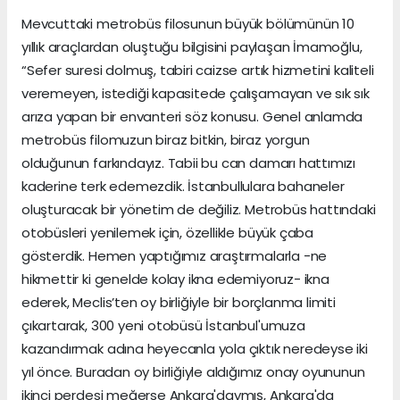
Mevcuttaki metrobüs filosunun büyük bölümünün 10
yıllık araçlardan oluştuğu bilgisini paylaşan İmamoğlu,
“Sefer suresi dolmuş, tabiri caizse artık hizmetini kaliteli
veremeyen, istediği kapasitede çalışamayan ve sık sık
arıza yapan bir envanteri söz konusu. Genel anlamda
metrobüs filomuzun biraz bitkin, biraz yorgun
olduğunun farkındayız. Tabii bu can damarı hattımızı
kaderine terk edemezdik. İstanbullulara bahaneler
oluşturacak bir yönetim de değiliz. Metrobüs hattındaki
otobüsleri yenilemek için, özellikle büyük çaba
gösterdik. Hemen yaptığımız araştırmalarla -ne
hikmettir ki genelde kolay ikna edemiyoruz- ikna
ederek, Meclis’ten oy birliğiyle bir borçlanma limiti
çıkartarak, 300 yeni otobüsü İstanbul'umuza
kazandırmak adına heyecanla yola çıktık neredeyse iki
yıl önce. Buradan oy birliğiyle aldığımız onay oyununun
ikinci perdesi meğerse Ankara'daymış, Ankara'da