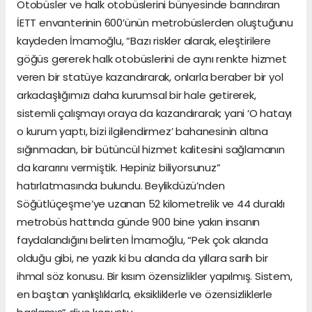
Otobüsler ve halk otobüslerini bünyesinde barındıran
İETT envanterinin 600’ünün metrobüslerden oluştuğunu
kaydeden İmamoğlu, “Bazı riskler alarak, eleştirilere
göğüs gererek halk otobüslerini de aynı renkte hizmet
veren bir statüye kazandırarak, onlarla beraber bir yol
arkadaşlığımızı daha kurumsal bir hale getirerek,
sistemli çalışmayı oraya da kazandırarak; yani ‘O hatayı
o kurum yaptı, bizi ilgilendirmez’ bahanesinin altına
sığınmadan, bir bütüncül hizmet kalitesini sağlamanın
da kararını vermiştik. Hepiniz biliyorsunuz”
hatırlatmasında bulundu. Beylikdüzü’nden
Söğütlüçeşme’ye uzanan 52 kilometrelik ve 44 duraklı
metrobüs hattında günde 900 bine yakın insanın
faydalandığını belirten İmamoğlu, “Pek çok alanda
olduğu gibi, ne yazık ki bu alanda da yıllara sarih bir
ihmal söz konusu. Bir kısım özensizlikler yapılmış. Sistem,
en baştan yanlışlıklarla, eksikliklerle ve özensizliklerle