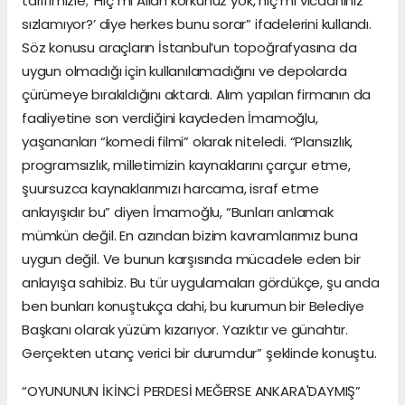
tarifimizle; ‘Hiç mi Allah korkunuz yok, hiç mi vicdanınız
sızlamıyor?’ diye herkes bunu sorar” ifadelerini kullandı.
Söz konusu araçların İstanbul’un topoğrafyasına da
uygun olmadığı için kullanılamadığını ve depolarda
çürümeye bırakıldığını aktardı. Alım yapılan firmanın da
faaliyetine son verdiğini kaydeden İmamoğlu,
yaşananları “komedi filmi” olarak niteledi. “Plansızlık,
programsızlık, milletimizin kaynaklarını çarçur etme,
şuursuzca kaynaklarımızı harcama, israf etme
anlayışıdır bu” diyen İmamoğlu, “Bunları anlamak
mümkün değil. En azından bizim kavramlarımız buna
uygun değil. Ve bunun karşısında mücadele eden bir
anlayışa sahibiz. Bu tür uygulamaları gördükçe, şu anda
ben bunları konuştukça dahi, bu kurumun bir Belediye
Başkanı olarak yüzüm kızarıyor. Yazıktır ve günahtır.
Gerçekten utanç verici bir durumdur” şeklinde konuştu.
“OYUNUNUN İKİNCİ PERDESİ MEĞERSE ANKARA'DAYMIŞ”