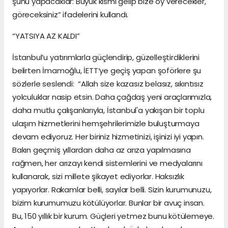
şunu yapacaklar: Büyük kısmı gelip bize oy verecekler,
göreceksiniz” ifadelerini kullandı.
“YATSIYA AZ KALDI”
İstanbul’u yatırımlarla güçlendirip, güzelleştirdiklerini
belirten İmamoğlu, İETT’ye geçiş yapan şoförlere şu
sözlerle seslendi: “Allah size kazasız belasız, sıkıntısız
yolculuklar nasip etsin. Daha çağdaş yeni araçlarımızla,
daha mutlu çalışanlarıyla, İstanbul'a yakışan bir toplu
ulaşım hizmetlerini hemşehrilerimizle buluşturmaya
devam ediyoruz. Her biriniz hizmetinizi, işinizi iyi yapın.
Bakın geçmiş yıllardan daha az arıza yapılmasına
rağmen, her arızayı kendi sistemlerini ve medyalarını
kullanarak, sizi millete şikayet ediyorlar. Haksızlık
yapıyorlar. Rakamlar belli, sayılar belli. Sizin kurumunuzu,
bizim kurumumuzu kötülüyorlar. Bunlar bir avuç insan.
Bu, 150 yıllık bir kurum. Güçleri yetmez bunu kötülemeye.