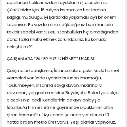
dostlar bu haklarımızdan faydalanmış olacaksınız.
Çünkü bizim için, 16 milyon insanımızın her ferdinin
sağlığı, mutluluğu, iyi şartlarda yaşaması ayrı bir önem
kazanıyor. Bu yüzden size sağladığımız bu imkanların
tek bir sebebi var: Sizler, İstanbulluları hiç olmadığından
daha fazla mutlu etmek zorundasınız. Bu konuda
anlaştık mı?”
ÇALIŞANLARA “GÜLER YÜZLÜ HİZMET” UYARISI
Çalışma arkadaşlarına, İstanbullulara güler yüzlü hizmet
vermeleri yönünde uyarıda bulunan İmamoğlu,
“Gülümseyen, insanına saygı duyan, insanına iyi
davranan, yol gösteren birer Büyükşehir Belediyesi elçisi
olacaksınız” dedi. Kendilerinin da aynı anlayışla
İstanbul’a hizmet etme gayretinde olduklarının altını
çizen İmamoğlu, “Aynı anda şu anda yer altında 10
hatta birden metro üretiyoruz. Yeşil alanlar yapıyoruz,