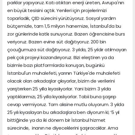
parklar yapıyoruz. Katı atıktan enerji üreten, Avrupa'nın
en büyük tesisini açtık. Yenileri için projelerimizi
toparladık, ÇED sürecini yürütüyoruz. Sosyal yardım
bütçemizle, tam 1,5 milyon hanemize, İstanbul'da bu
zor günlerinde katkı sunuyoruz. Bazen öğrencisine burs
veriyoruz. Bazen evine süt dağıtıyoruz. 200 bin
çocuğumuza süt dağıtıyoruz. 3 yılda, 25 yıldır atılmayan
pek çok projeyi kazandırıyoruz. Bizi eleştiren ya da
bizimle bazı platformlarda konuşan, bugünkü
İstanbul'un muhalefeti, yarının Türkiye'de muhalefeti
olacak olan arkadaşlar çıkıyorlar, bizim de verilerini
yarıştırırken 25 yılla kıyaslıyorlar. Yani bizim 3 yılda
yaptıklarımızı, 25 yılla kıyaslıyorlar. Tabii buna şaşırıp
cevap vermiyoruz. Tam aksine mutlu oluyorum. 3 yılda
25 yılı kıyaslayan bu arkadaşlara ben diyorum ki; ‘5 yıl
bittiğinde ya da iki dönem bir İstanbul hizmet
sürecinde, inanın ne diyeceklerini şaşıracaklar. Ama