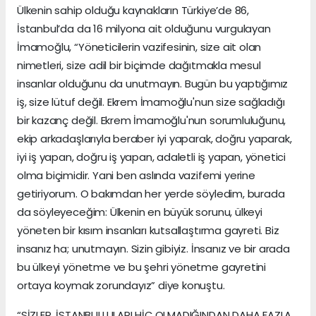
Ülkenin sahip olduğu kaynakların Türkiye’de 86,
İstanbul’da da 16 milyona ait olduğunu vurgulayan
İmamoğlu, “Yöneticilerin vazifesinin, size ait olan
nimetleri, size adil bir biçimde dağıtmakla mesul
insanlar olduğunu da unutmayın. Bugün bu yaptığımız
iş, size lütuf değil. Ekrem İmamoğlu'nun size sağladığı
bir kazanç değil. Ekrem İmamoğlu'nun sorumluluğunu,
ekip arkadaşlarıyla beraber iyi yaparak, doğru yaparak,
iyi iş yapan, doğru iş yapan, adaletli iş yapan, yönetici
olma biçimidir. Yani ben aslında vazifemi yerine
getiriyorum. O bakımdan her yerde söyledim, burada
da söyleyeceğim: Ülkenin en büyük sorunu, ülkeyi
yöneten bir kısım insanları kutsallaştırma gayreti. Biz
insanız ha; unutmayın. Sizin gibiyiz. İnsanız ve bir arada
bu ülkeyi yönetme ve bu şehri yönetme gayretini
ortaya koymak zorundayız” diye konuştu.
“SİZLER, İSTANBULLULARI HİÇ OLMADIĞINDAN DAHA FAZLA