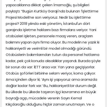
yapacaklarına dikkat çeken İmamoğlu, şu bilgileri
paylaştı: “Bugün Kurtköy Garajı'nda bulunan ‘İşlettirme
Projesi Modeli’ne son veriyoruz. Nedir bu işlettirme
projesi? 2018 yılında eski yönetim, İstanbul'un dört
garajında işletme haklarını bazı firmalara veriyor. Yani
otobüsleri işleten, personele maaş veren, araçların
bakımını yapan aynı firma oluyor. Bu modelin ne yazık ki
hakkaniyetli ve verimli bir model olmadığı göründü.
Otobüslerin bakımlarından tutun da personel hatlarına
kadar, pek çok konuda aksaklıklar yaşandı. Burada şöyle
bir sorun da var: İETT aracı var. Yan yana geçişiyorlar.
Otobüs şoförleri birbirine selam veriyor, korna çalıyor.
Ama içinden diyor ki; ‘Aynı işi yapıyoruz ama aramızda
dağlar kadar fark var.’ Bu, hakkaniyetli bir durum değil.
Bu ülkede bu ülkede taşeron işçi kavramına en büyük
bayrağı açıp, mücadele verenin Sayın Kemal
Kılıçdaroğlu olduğunu hiçbir zaman unutmayın. Ve o