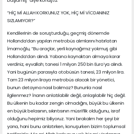
başlamış” diye konuştu.
“HİÇ Mİ ALLAH KORKUNUZ YOK, HİÇ Mİ VİCDANINIZ
SIZLAMIYOR?”
Kendilerinin de soruşturduğu, geçmiş dönemde
Hollanda’dan yapılan metrobüs alımlarını hatırlatan
İmamoğlu, “Bu araçlar, yerli kaynağımız yokmuş gibi
Hollanda’dan alındı. Yabancı kaynaktan almaya karar
verdiniz, eyvallah; tanesi 1 milyon 250 bin Euro’ya alındı.
Yani bugünün parasıyla otobüsün tanesi, 23 milyon lira.
Tam 23 milyon liraya metrobüs alacak bir yönetici,
bunun detayına nasıl bakmaz? Bununla nasıl
ilgilenmez? İnanın anlatılabilir değil, anlaşılabilir hiç değil.
Bu ülkenin bu kadar zengin olmadığını, büyük bu ülkenin
en büyük belasının, sıkıntısının müsriflik olduğunu, israf
olduğunu hepimiz biliyoruz. Yani bırakalım her şeyi bir
yana, hani bunu anlatırken, konuşurken bizim toplumsal