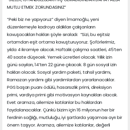
MUTLU ETMEK ZORUNDASINIZ”
“Peki biz ne yapıyoruz” diyen İmamoğlu, yeni
düzenlemeyle kadroya aldıkları çalışanların
kavuşacakları hakları şöyle sıraladı: “Sizi, bu eşitsiz
ortamdan eşit ortama kavuşturuyoruz. Şoförlerimiz,
yılda 4 ikramiye alacak. Haftalık çalışma saatleri, 45’ten
40 saate düşecek. Yemek ücretleri olacak. Yıllık izin
günü sayıları, 14’ten 22 güne çıkacak. 8 gün sosyal izin
hakları olacak. Sosyal yardım paketi, tahsil yardımı,
Ramazan yardımı gibi yardımlardan yararlanacaklar.
PGS başarı puanı ödülü, hasarsızlık primi, direksiyon
primi, vardiya primi gibi motivasyon kaynakları olacak.
Evet aramıza, ailemize katılanlar bu haklardan
faydalanacaklar. Çünkü bizim için 16 milyonun her bir
ferdinin sağlığı, mutluluğu, iyi şartlarda yaşaması ayrı bir
önem taşıyor. Aramıza, ailemize katılanlar, değerli