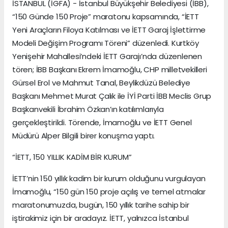
İSTANBUL (İGFA) - İstanbul Büyükşehir Belediyesi (İBB),
“150 Günde 150 Proje” maratonu kapsamında, “İETT
Yeni Araçların Filoya Katılması ve İETT Garaj İşlettirme
Modeli Değişim Programı Töreni” düzenledi. Kurtköy
Yenişehir Mahallesi’ndeki İETT Garajı’nda düzenlenen
tören; İBB Başkanı Ekrem İmamoğlu, CHP milletvekilleri
Gürsel Erol ve Mahmut Tanal, Beylikdüzü Belediye
Başkanı Mehmet Murat Çalık ile İYİ Parti İBB Meclis Grup
Başkanvekili İbrahim Özkan’ın katılımlarıyla
gerçekleştirildi. Törende, İmamoğlu ve İETT Genel
Müdürü Alper Bilgili birer konuşma yaptı.
“İETT, 150 YILLIK KADİM BİR KURUM”
İETT’nin 150 yıllık kadim bir kurum olduğunu vurgulayan
İmamoğlu, “150 gün 150 proje açılış ve temel atmalar
maratonumuzda, bugün, 150 yıllık tarihe sahip bir
iştirakimiz için bir aradayız. İETT, yalnızca İstanbul