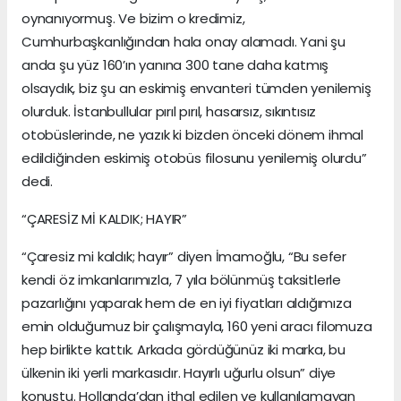
oynanıyormuş. Ve bizim o kredimiz,
Cumhurbaşkanlığından hala onay alamadı. Yani şu
anda şu yüz 160’ın yanına 300 tane daha katmış
olsaydık, biz şu an eskimiş envanteri tümden yenilemiş
olurduk. İstanbullular pırıl pırıl, hasarsız, sıkıntısız
otobüslerinde, ne yazık ki bizden önceki dönem ihmal
edildiğinden eskimiş otobüs filosunu yenilemiş olurdu”
dedi.
“ÇARESİZ Mİ KALDIK; HAYIR”
“Çaresiz mi kaldık; hayır” diyen İmamoğlu, “Bu sefer
kendi öz imkanlarımızla, 7 yıla bölünmüş taksitlerle
pazarlığını yaparak hem de en iyi fiyatları aldığımıza
emin olduğumuz bir çalışmayla, 160 yeni aracı filomuza
hep birlikte kattık. Arkada gördüğünüz iki marka, bu
ülkenin iki yerli markasıdır. Hayırlı uğurlu olsun” diye
konuştu. Hollanda’dan ithal edilen ve kullanılamayan