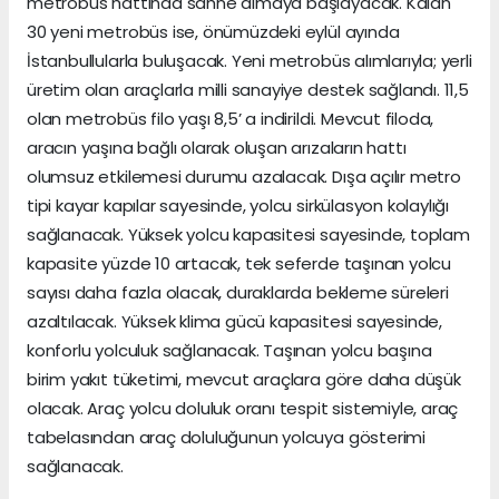
metrobüs hattında sahne almaya başlayacak. Kalan
30 yeni metrobüs ise, önümüzdeki eylül ayında
İstanbullularla buluşacak. Yeni metrobüs alımlarıyla; yerli
üretim olan araçlarla milli sanayiye destek sağlandı. 11,5
olan metrobüs filo yaşı 8,5’ a indirildi. Mevcut filoda,
aracın yaşına bağlı olarak oluşan arızaların hattı
olumsuz etkilemesi durumu azalacak. Dışa açılır metro
tipi kayar kapılar sayesinde, yolcu sirkülasyon kolaylığı
sağlanacak. Yüksek yolcu kapasitesi sayesinde, toplam
kapasite yüzde 10 artacak, tek seferde taşınan yolcu
sayısı daha fazla olacak, duraklarda bekleme süreleri
azaltılacak. Yüksek klima gücü kapasitesi sayesinde,
konforlu yolculuk sağlanacak. Taşınan yolcu başına
birim yakıt tüketimi, mevcut araçlara göre daha düşük
olacak. Araç yolcu doluluk oranı tespit sistemiyle, araç
tabelasından araç doluluğunun yolcuya gösterimi
sağlanacak.