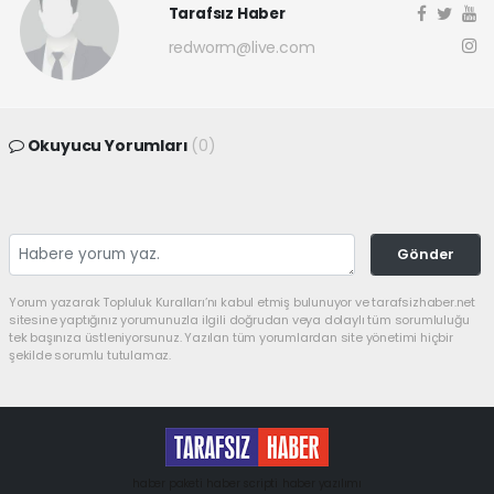
Tarafsız Haber
redworm@live.com
Okuyucu Yorumları
(0)
Gönder
Yorum yazarak Topluluk Kuralları’nı kabul etmiş bulunuyor ve tarafsizhaber.net
sitesine yaptığınız yorumunuzla ilgili doğrudan veya dolaylı tüm sorumluluğu
tek başınıza üstleniyorsunuz. Yazılan tüm yorumlardan site yönetimi hiçbir
şekilde sorumlu tutulamaz.
haber paketi
haber scripti
haber yazılımı