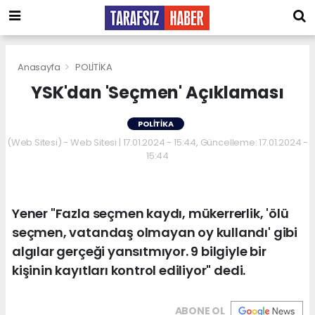
Anasayfa
POLİTİKA
YSK'dan 'Seçmen' Açıklaması
POLİTİKA
(Web Sitesi) - Web Sitesi | 17.01.2024 - 15:44, Güncelleme: 17.01.2024 -
15:44
Yener "Fazla seçmen kaydı, mükerrerlik, 'ölü
seçmen, vatandaş olmayan oy kullandı' gibi
algılar gerçeği yansıtmıyor. 9 bilgiyle bir
kişinin kayıtları kontrol ediliyor" dedi.
ABONE OL