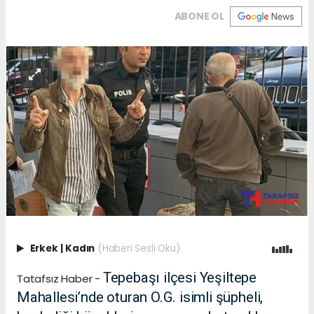
ABONE OL
Erkek
|
Kadın
(Haberi Sesli Oku)
Tepebaşı ilçesi Yeşiltepe
Tatafsız Haber -
Mahallesi’nde oturan O.G. isimli şüpheli,