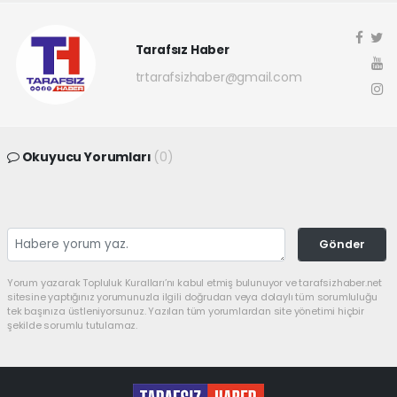
Tarafsız Haber
trtarafsizhaber@gmail.com
Okuyucu Yorumları
(0)
Gönder
Yorum yazarak Topluluk Kuralları’nı kabul etmiş bulunuyor ve tarafsizhaber.net
sitesine yaptığınız yorumunuzla ilgili doğrudan veya dolaylı tüm sorumluluğu
tek başınıza üstleniyorsunuz. Yazılan tüm yorumlardan site yönetimi hiçbir
şekilde sorumlu tutulamaz.