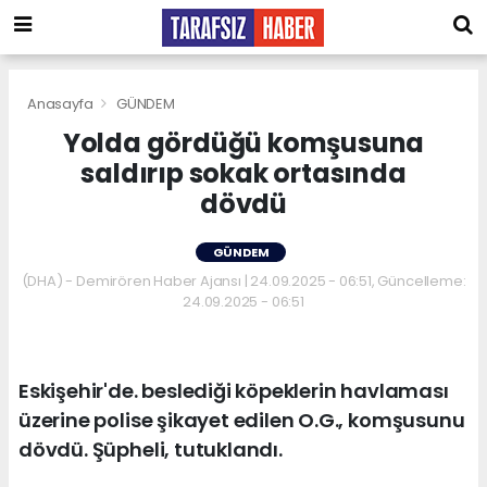
Anasayfa
GÜNDEM
Yolda gördüğü komşusuna
saldırıp sokak ortasında
dövdü
GÜNDEM
(DHA) - Demirören Haber Ajansı | 24.09.2025 - 06:51, Güncelleme:
24.09.2025 - 06:51
Eskişehir'de. beslediği köpeklerin havlaması
üzerine polise şikayet edilen O.G., komşusunu
dövdü. Şüpheli, tutuklandı.