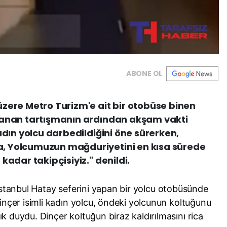
ABONE OL
zere Metro Turizm'e ait bir otobüse binen
şanan tartışmanın ardından akşam vakti
adın yolcu darbedildiğini öne sürerken,
, Yolcumuzun mağduriyetini en kısa sürede
kadar takipçisiyiz." denildi.
İstanbul Hatay
seferini yapan bir yolcu otobüsünde
inçer isimli kadın yolcu, öndeki yolcunun koltuğunu
 duydu. Dinçer koltuğun biraz kaldırılmasını rica