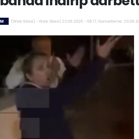
banda indirip darbett
(Web Sitesi) - Web Sitesi | 23.06.2025 - 08:17, Güncelleme: 23.06.20
EM