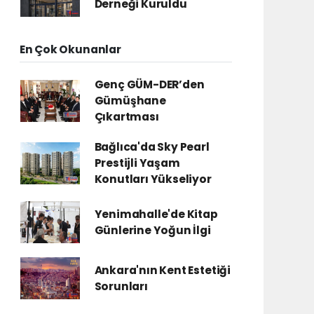
Derneği Kuruldu
En Çok Okunanlar
Genç GÜM-DER’den
Gümüşhane
Çıkartması
Bağlıca'da Sky Pearl
Prestijli Yaşam
Konutları Yükseliyor
Yenimahalle'de Kitap
Günlerine Yoğun İlgi
Ankara'nın Kent Estetiği
Sorunları