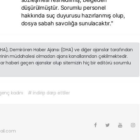
düşürülmüştür. Sorumlu personel
hakkında suç duyurusu hazırlanmış olup,
dosya sabah savcılığa sunulacaktır."
(İHA), Demirören Haber Ajansı (DHA) ve diğer ajanslar tarafından
erinin müdahalesi olmadan ajans kanallarından çekilmektedir.
r haberi geçen ajanslar olup sitemizin hiç bir editörü sorumlu
genç kadını
# indirip darp ettiler
ail.com