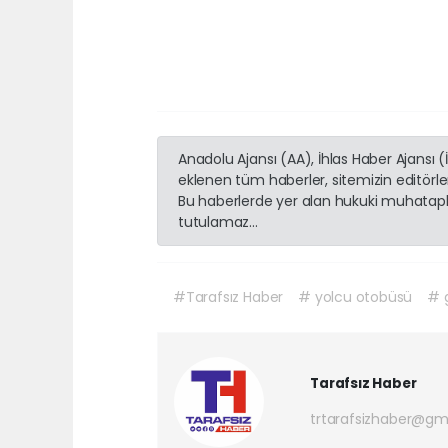
Anadolu Ajansı (AA), İhlas Haber Ajansı 
eklenen tüm haberler, sitemizin editörl
Bu haberlerde yer alan hukuki muhatapla
tutulamaz...
#Tarafsız Haber
# yolcu otobüsü
# 
Tarafsız Haber
trtarafsizhaber@gm