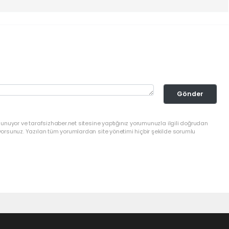
Gönder
lunuyor ve tarafsizhaber.net sitesine yaptığınız yorumunuzla ilgili doğrudan
yorsunuz. Yazılan tüm yorumlardan site yönetimi hiçbir şekilde sorumlu