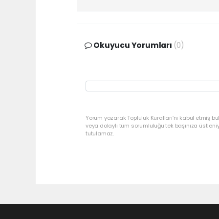
Okuyucu Yorumları
(0)
Yorum yazarak Topluluk Kuralları’nı kabul etmiş bu
veya dolaylı tüm sorumluluğu tek başınıza üstleni
tutulamaz.