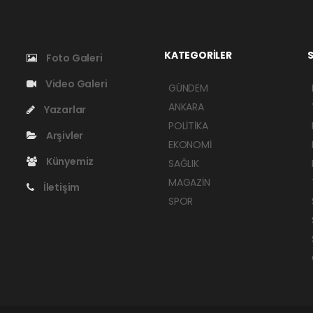
KATEGORİLER
S
Foto Galeri
Video Galeri
GÜNDEM
ANKARA
Yazarlar
POLİTİKA
Arşivler
EKONOMİ
Künyemiz
SAĞLIK
MAGAZİN
İletişim
SPOR