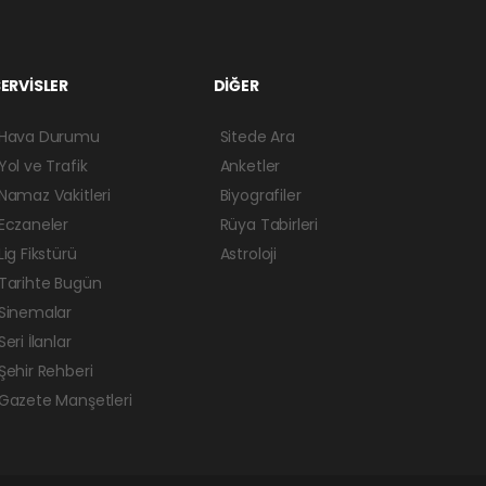
ERVİSLER
DİĞER
Hava Durumu
Sitede Ara
Yol ve Trafik
Anketler
Namaz Vakitleri
Biyografiler
Eczaneler
Rüya Tabirleri
Lig Fikstürü
Astroloji
Tarihte Bugün
Sinemalar
Seri İlanlar
Şehir Rehberi
Gazete Manşetleri