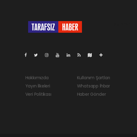
Pro-0.057
Hakkımızda
Kullanım Şartları
Yayın İlkeleri
Whatsapp İhbar
Veri Politikası
Haber Gönder