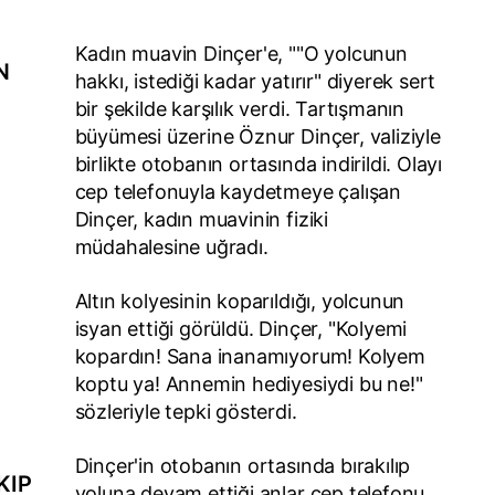
Kadın muavin Dinçer'e, ""O yolcunun
N
hakkı, istediği kadar yatırır" diyerek sert
bir şekilde karşılık verdi. Tartışmanın
büyümesi üzerine Öznur Dinçer, valiziyle
birlikte otobanın ortasında indirildi. Olayı
cep telefonuyla kaydetmeye çalışan
Dinçer, kadın muavinin fiziki
müdahalesine uğradı.
Altın kolyesinin koparıldığı, yolcunun
isyan ettiği görüldü. Dinçer, "Kolyemi
kopardın! Sana inanamıyorum! Kolyem
koptu ya! Annemin hediyesiydi bu ne!"
sözleriyle tepki gösterdi.
Dinçer'in otobanın ortasında bırakılıp
KIP
yoluna devam ettiği anlar cep telefonu