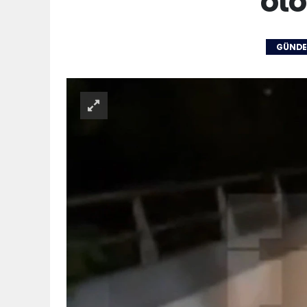
oto
GÜND