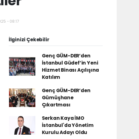
iler
25 - 08:17
İlginizi Çekebilir
Genç GÜM-DER’den
İstanbul Güdef’in Yeni
Hizmet Binası Açılışına
Katılım
Genç GÜM-DER’den
Gümüşhane
Çıkartması
Serkan Kaya İMO
İstanbul'da Yönetim
Kurulu Adayı Oldu