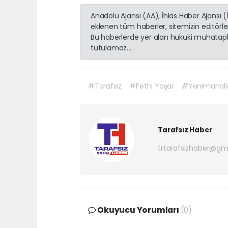
Anadolu Ajansı (AA), İhlas Haber Ajansı 
eklenen tüm haberler, sitemizin editörl
Bu haberlerde yer alan hukuki muhatapla
tutulamaz...
#Tarafsız
#Fethi Yaşar
#Yenimahalle
Tarafsız Haber
trtarafsizhaber@gm
Okuyucu Yorumları
(0)