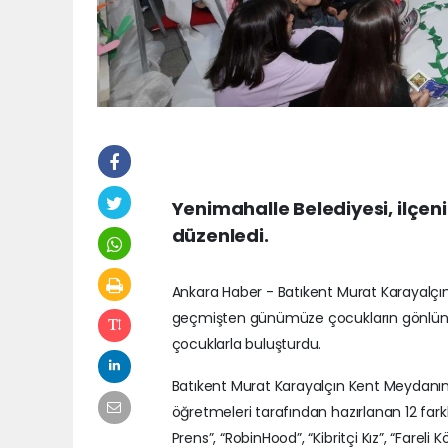
Yenimahalle Belediyesi, ilçenin
düzenledi.
Ankara Haber - Batıkent Murat Karayalçın
geçmişten günümüze çocukların gönlünde 
çocuklarla buluşturdu.
Batıkent Murat Karayalçın Kent Meydanı
öğretmeleri tarafından hazırlanan 12 farklı
Prens”, “RobinHood”, “Kibritçi Kız”, “Fareli