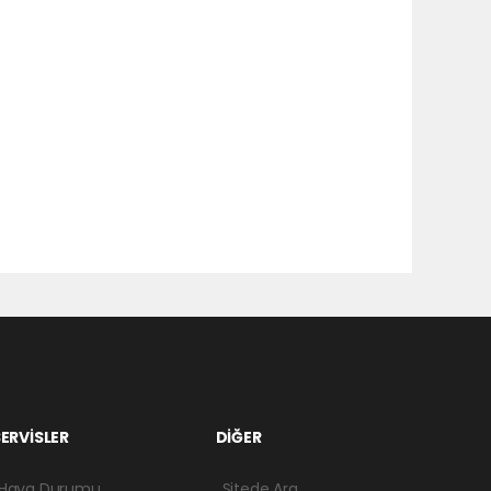
ERVİSLER
DİĞER
Hava Durumu
Sitede Ara