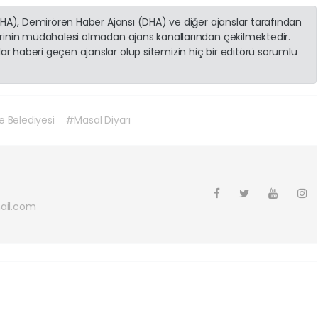
(İHA), Demirören Haber Ajansı (DHA) ve diğer ajanslar tarafından
erinin müdahalesi olmadan ajans kanallarından çekilmektedir.
r haberi geçen ajanslar olup sitemizin hiç bir editörü sorumlu
 Belediyesi
#Masal Diyarı
ail.com