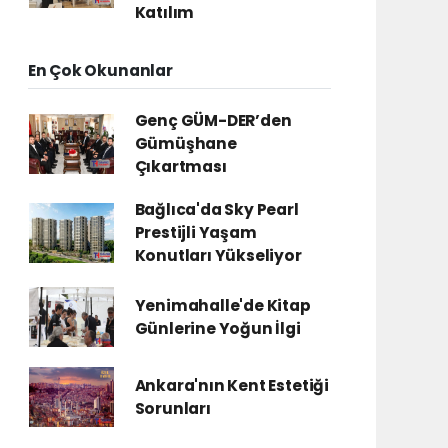
Katılım
En Çok Okunanlar
Genç GÜM-DER’den
Gümüşhane
Çıkartması
Bağlıca'da Sky Pearl
Prestijli Yaşam
Konutları Yükseliyor
Yenimahalle'de Kitap
Günlerine Yoğun İlgi
Ankara'nın Kent Estetiği
Sorunları