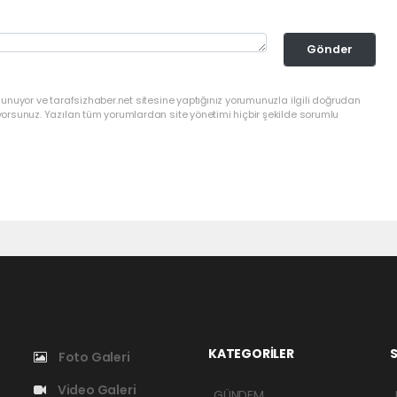
Gönder
lunuyor ve tarafsizhaber.net sitesine yaptığınız yorumunuzla ilgili doğrudan
yorsunuz. Yazılan tüm yorumlardan site yönetimi hiçbir şekilde sorumlu
KATEGORİLER
S
Foto Galeri
Video Galeri
GÜNDEM