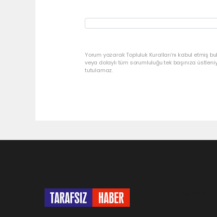
Yorum yazarak Topluluk Kuralları’nı kabul etmiş bu
veya dolaylı tüm sorumluluğu tek başınıza üstleni
tutulamaz.
Pro-0.072