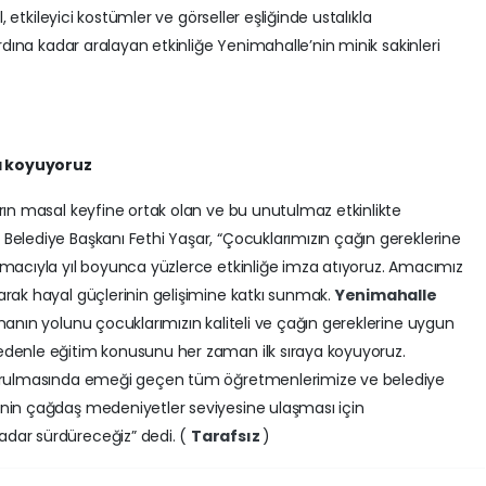
l, etkileyici kostümler ve görseller eşliğinde ustalıkla
ardına kadar aralayan etkinliğe Yenimahalle’nin minik sakinleri
ya koyuyoruz
rın masal keyfine ortak olan ve bu unutulmaz etkinlikte
Belediye Başkanı Fethi Yaşar, “Çocuklarımızın çağın gereklerine
amacıyla yıl boyunca yüzlerce etkinliğe imza atıyoruz. Amacımız
arak hayal güçlerinin gelişimine katkı sunmak.
Yenimahalle
şmanın yolunu çocuklarımızın kaliteli ve çağın gereklerine uygun
edenle eğitim konusunu her zaman ilk sıraya koyuyoruz.
 kurulmasında emeği geçen tüm öğretmenlerimize ve belediye
’nin çağdaş medeniyetler seviyesine ulaşması için
dar sürdüreceğiz” dedi. (
Tarafsız
)