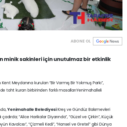
ABONE OL
 minik sakinleri için unutulmaz bir etkinlik
 Kent Meydanına kurulan “Bir Varmış Bir Yokmuş Parkı”,
taht kuran birbirinden farklı masallarıYenimahalleli
nda,
Yenimahalle Belediyesi
Kreş ve Gündüz Bakımevleri
 çadırda; “Alice Harikalar Diyarında”, “Güzel ve Çirkin”, Küçük
 Köyün Kavalcısı”, “Çizmeli Kedi”, “Hansel ve Gretel” gibi Dünya