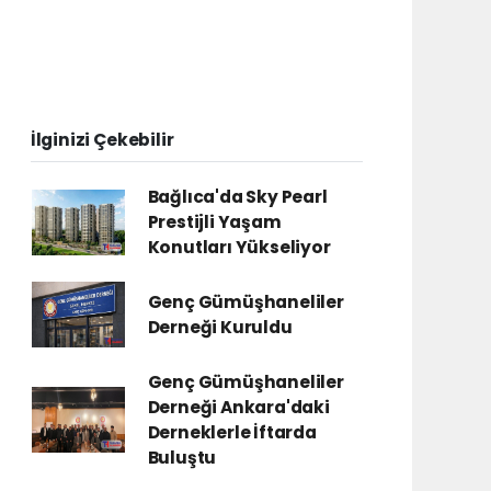
İlginizi Çekebilir
Bağlıca'da Sky Pearl
Prestijli Yaşam
Konutları Yükseliyor
Genç Gümüşhaneliler
Derneği Kuruldu
Genç Gümüşhaneliler
Derneği Ankara'daki
Derneklerle İftarda
Buluştu