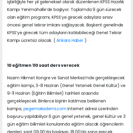
işbirliğiyle her yıl geleneksel olarak düzenlenen KPSS Hazırlık
Kampı Yenimahalle’de başlıyor. Toplamda 9 gün sürecek
olan eğitim programı, KPSS’ye girecek adaylara sınav
öncesi genel tekrar imkanı sağlayacak. Başkent genelinde
KPSS’ye girecek tüm adayların katılabileceği Genel Tekrar
Kampı ücretsiz olacak. (
Ankara Haber
)
10 eğitmen 110 saat ders verecek
Nazım Hikmet Kongre ve Sanat Merkezi’nde gerçekleşecek
eğitim kampı, 3-8 Haziran (Genel Yetenek Genel Kültür) ve
9-11 Haziran (Eğitim Bilimleri) tarihleri arasında
gerçekleşecek. Binlerce kişinin katılması beklenen
kampa,
pegemakademi.com
internet adresi üzerinden
başvuru yapılabiliyor.6 gün genel yetenek, genel kültür ve 3
gün eğitim bilimleri konularında eğitim alacak öğrencilerin
dersleri, saat 09.00’da başlayıp, 18.00’da sona erecek.