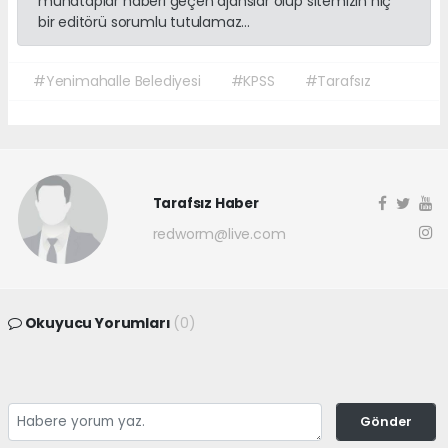
muhataplar haberi geçen ajanslar olup sitemizin hiç
bir editörü sorumlu tutulamaz...
#Yenimahalle Belediyesi
#KPSS
#Tarafsız
Tarafsız Haber
redworm@live.com
Okuyucu Yorumları
(0)
Gönder