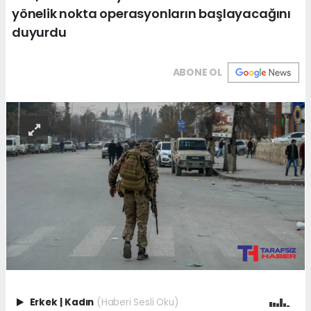
yönelik nokta operasyonların başlayacağını
duyurdu
ABONE OL
Erkek
|
Kadın
(Haberi Sesli Oku)