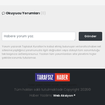
Okuyucu Yorumları
(0)
Gönder
Yorum yazarak Topluluk Kuralları’nı kabul etmiş bulunuyor ve tarafsizhaber.net
sitesine yaptığınız yorumunuzla ilgili doğrudan veya dolaylı tüm sorumluluğu
tek başınıza üstleniyorsunuz. Yazılan tüm yorumlardan site yönetimi hiçbir
şekilde sorumlu tutulamaz.
haber paketi
haber scripti
haber yazılımı
Tüm hakları saklı tutulmaktadır.Copyright 2026©
Haber Yazılımı:
Web Aksiyon ®