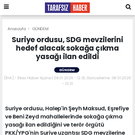
Anasayfa
GÜNDEM
Suriye ordusu, SDG mevzilerini
hedef alacak sokağa çıkma
yasağı ilan edildi
GÜNDEM
(İHA) - İhlas Haber Ajansı | 08.01.2026 - 12:31, Güncelleme: 08.01.2026
- 12:31
Suriye ordusu, Halep'in Şeyh Maksud, Eşrefiye
ve Beni Zeyd mahallelerinde sokağa çıkma
yasağı ilan edildiğini ve terör örgütü
PKK/YPG'nin Suriye uzantısı SDG mevzilerine