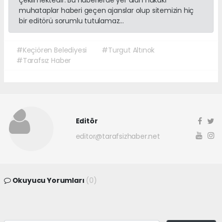
çekilmektedir. Bu haberlerde yer alan hukuki
muhataplar haberi geçen ajanslar olup sitemizin hiç
bir editörü sorumlu tutulamaz...
#Keçiören Belediyesi
#Turgut Altınok
#Tarafsız Haber
Editör
editor@tarafsizhaber.net
Okuyucu Yorumları
(0)