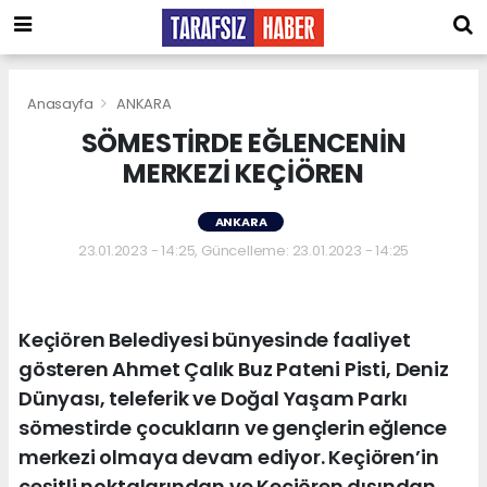
Anasayfa
ANKARA
SÖMESTİRDE EĞLENCENİN
MERKEZİ KEÇİÖREN
ANKARA
23.01.2023 - 14:25, Güncelleme: 23.01.2023 - 14:25
Keçiören Belediyesi bünyesinde faaliyet
gösteren Ahmet Çalık Buz Pateni Pisti, Deniz
Dünyası, teleferik ve Doğal Yaşam Parkı
sömestirde çocukların ve gençlerin eğlence
merkezi olmaya devam ediyor. Keçiören’in
çeşitli noktalarından ve Keçiören dışından