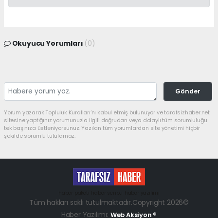
Okuyucu Yorumları
(0)
Gönder
Yorum yazarak Topluluk Kuralları’nı kabul etmiş bulunuyor ve tarafsizhaber.net
sitesine yaptığınız yorumunuzla ilgili doğrudan veya dolaylı tüm sorumluluğu
tek başınıza üstleniyorsunuz. Yazılan tüm yorumlardan site yönetimi hiçbir
şekilde sorumlu tutulamaz.
haber paketi
haber scripti
haber yazılımı
Tüm hakları saklı tutulmaktadır.Copyright 2026©
Haber Yazılımı:
Web Aksiyon ®