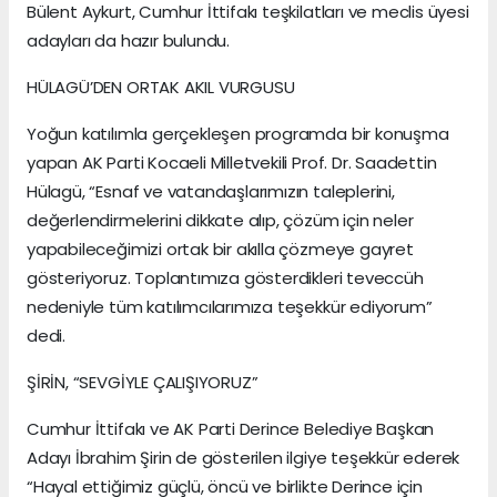
Bülent Aykurt, Cumhur İttifakı teşkilatları ve meclis üyesi
adayları da hazır bulundu.
HÜLAGÜ’DEN ORTAK AKIL VURGUSU
Yoğun katılımla gerçekleşen programda bir konuşma
yapan AK Parti Kocaeli Milletvekili Prof. Dr. Saadettin
Hülagü, “Esnaf ve vatandaşlarımızın taleplerini,
değerlendirmelerini dikkate alıp, çözüm için neler
yapabileceğimizi ortak bir akılla çözmeye gayret
gösteriyoruz. Toplantımıza gösterdikleri teveccüh
nedeniyle tüm katılımcılarımıza teşekkür ediyorum”
dedi.
ŞİRİN, “SEVGİYLE ÇALIŞIYORUZ”
Cumhur İttifakı ve AK Parti Derince Belediye Başkan
Adayı İbrahim Şirin de gösterilen ilgiye teşekkür ederek
“Hayal ettiğimiz güçlü, öncü ve birlikte Derince için