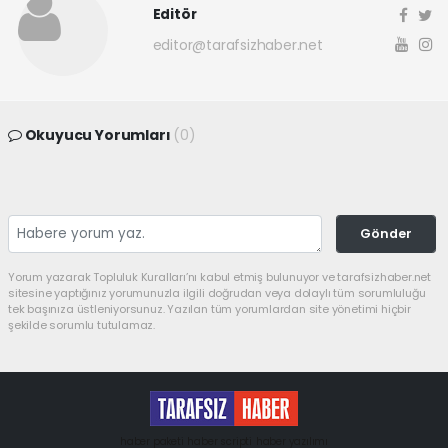
Editör
editor@tarafsizhaber.net
Okuyucu Yorumları
(0)
Gönder
Yorum yazarak Topluluk Kuralları’nı kabul etmiş bulunuyor ve tarafsizhaber.net
sitesine yaptığınız yorumunuzla ilgili doğrudan veya dolaylı tüm sorumluluğu
tek başınıza üstleniyorsunuz. Yazılan tüm yorumlardan site yönetimi hiçbir
şekilde sorumlu tutulamaz.
haber paketi
haber scripti
haber yazılımı