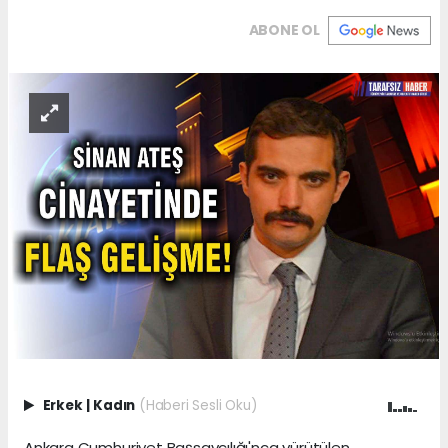
ABONE OL
Erkek
|
Kadın
(Haberi Sesli Oku)
Ankara Cumhuriyet Başsavcılığı'nca yürütülen