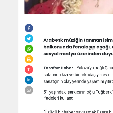
Arabesk müziğin tanınan isiml
balkonunda fenalaşıp aşağı. d
sosyal medya üzerinden duyu
Tarafsız Haber
-
Yalova’ya bağlı Çın
sularında kızı ve bir arkadaşıyla evi
sanatçının olay yerinde yaşamını yitirdiğ
51 yaşındaki şarkıcının oğlu Tuğberk
ifadeleri kullandı:
“Üzücü bir haber paylaşmak üzere bu