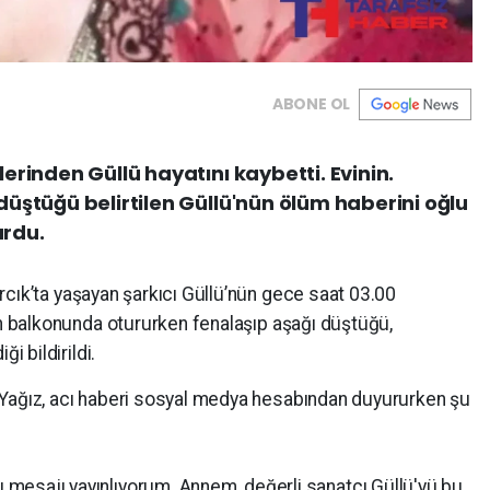
ABONE OL
erinden Güllü hayatını kaybetti. Evinin.
üştüğü belirtilen Güllü'nün ölüm haberini oğlu
rdu.
arcık’ta yaşayan şarkıcı Güllü’nün gece saat 03.00
nin balkonunda otururken fenalaşıp aşağı düştüğü,
i bildirildi.
 Yağız, acı haberi sosyal medya hesabından duyururken şu
 mesajı yayınlıyorum. Annem, değerli sanatçı Güllü'yü bu