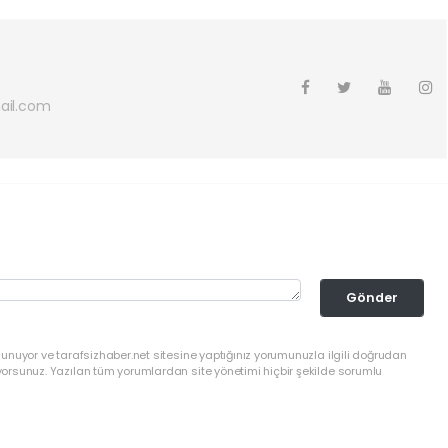
ail.com
Gönder
lunuyor ve tarafsizhaber.net sitesine yaptığınız yorumunuzla ilgili doğrudan
yorsunuz. Yazılan tüm yorumlardan site yönetimi hiçbir şekilde sorumlu