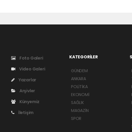
KATEGORİLER
S
Foto Galeri
Video Galeri
GÜNDEM
ANKARA
Yazarlar
POLİTİKA
Arşivler
EKONOMİ
Künyemiz
SAĞLIK
MAGAZİN
İletişim
SPOR