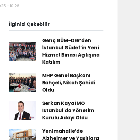
025 - 10:26
İlginizi Çekebilir
Genç GÜM-DER’den
İstanbul Güdef’in Yeni
Hizmet Binası Açılışına
Katılım
MHP Genel Başkanı
Bahçeli, Nikah Şahidi
Oldu
Serkan Kaya İMO
İstanbul'da Yönetim
Kurulu Adayı Oldu
Yenimahalle’de
Alzheimer ve Yaşlılara