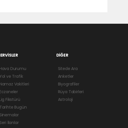
ERVİSLER
DİĞER
Hava Durumu
Sitede Ara
Yol ve Trafik
Anketler
Namaz Vakitleri
Biyografiler
Eczaneler
Rüya Tabirleri
Lig Fikstürü
Astroloji
Tarihte Bugün
Sinemalar
Seri İlanlar