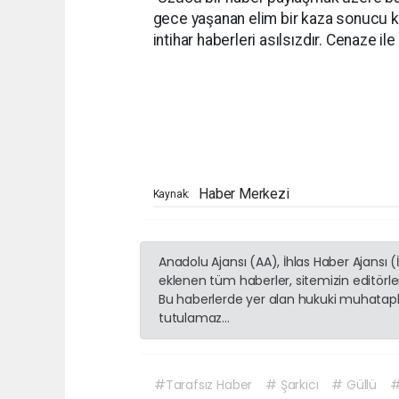
gece yaşanan elim bir kaza sonucu 
intihar haberleri asılsızdır. Cenaze il
Haber Merkezi
Kaynak:
Anadolu Ajansı (AA), İhlas Haber Ajansı 
eklenen tüm haberler, sitemizin editörl
Bu haberlerde yer alan hukuki muhatapla
tutulamaz...
#Tarafsız Haber
# Şarkıcı
# Güllü
#