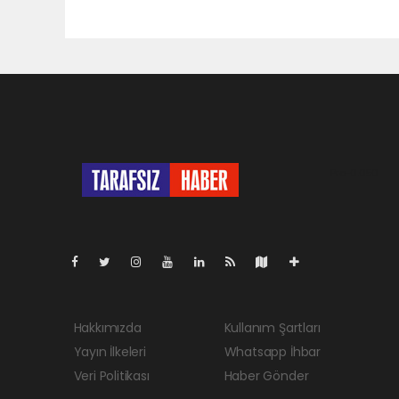
Pro-0.050
Hakkımızda
Kullanım Şartları
Yayın İlkeleri
Whatsapp İhbar
Veri Politikası
Haber Gönder