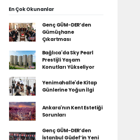
En Çok Okunanlar
Genç GÜM-DER’den
Gümüşhane
Çıkartması
Bağlıca'da Sky Pearl
Prestijli Yaşam
Konutları Yükseliyor
Yenimahalle'de Kitap
Günlerine Yoğun İlgi
Ankara'nın Kent Estetiği
Sorunları
Genç GÜM-DER’den
İstanbul Güdef’in Yeni