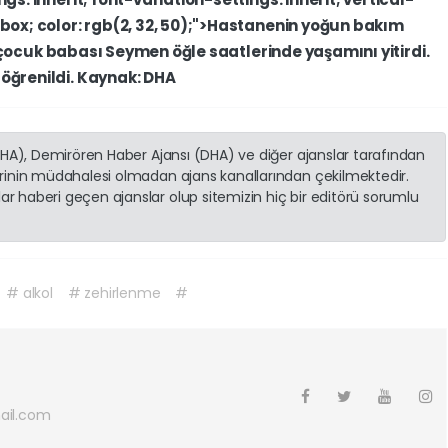
-box;
color:
rgb(2,
32,
50);">Hastanenin
yoğun
bakım
çocuk
babası
Seymen
öğle
saatlerinde
yaşamını
yitirdi.
i
öğrenildi.
Kaynak:
DHA
(İHA), Demirören Haber Ajansı (DHA) ve diğer ajanslar tarafından
erinin müdahalesi olmadan ajans kanallarından çekilmektedir.
r haberi geçen ajanslar olup sitemizin hiç bir editörü sorumlu
# alkol
# zehirlenme
#
ail.com