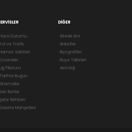
ERVİSLER
DİĞER
Hava Durumu
Sitede Ara
Yol ve Trafik
Anketler
Namaz Vakitleri
Biyografiler
Eczaneler
Rüya Tabirleri
Lig Fikstürü
Astroloji
Tarihte Bugün
Sinemalar
Seri İlanlar
Şehir Rehberi
Gazete Manşetleri