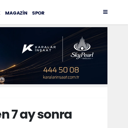
K
MAGAZİN
SPOR
en 7 ay sonra