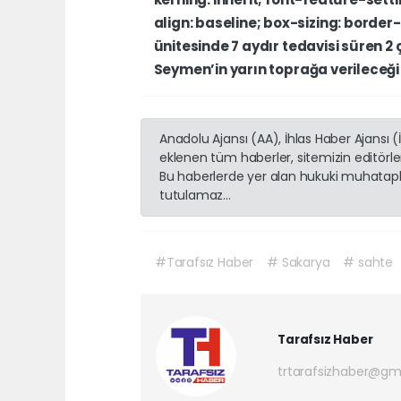
align:
baseline;
box-sizing:
border
ünitesinde
7
aydır
tedavisi
süren
2
Seymen’in
yarın
toprağa
verileceğ
Anadolu Ajansı (AA), İhlas Haber Ajansı 
eklenen tüm haberler, sitemizin editörl
Bu haberlerde yer alan hukuki muhatapla
tutulamaz...
#Tarafsız Haber
# Sakarya
# sahte
Tarafsız Haber
trtarafsizhaber@gm