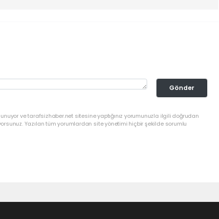
Gönder
lunuyor ve tarafsizhaber.net sitesine yaptığınız yorumunuzla ilgili doğrudan
yorsunuz. Yazılan tüm yorumlardan site yönetimi hiçbir şekilde sorumlu