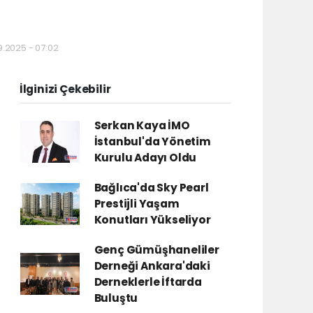
9.2025 - 07:02
İlginizi Çekebilir
Serkan Kaya İMO
İstanbul'da Yönetim
Kurulu Adayı Oldu
Bağlıca'da Sky Pearl
Prestijli Yaşam
Konutları Yükseliyor
Genç Gümüşhaneliler
Derneği Ankara'daki
Derneklerle İftarda
Buluştu