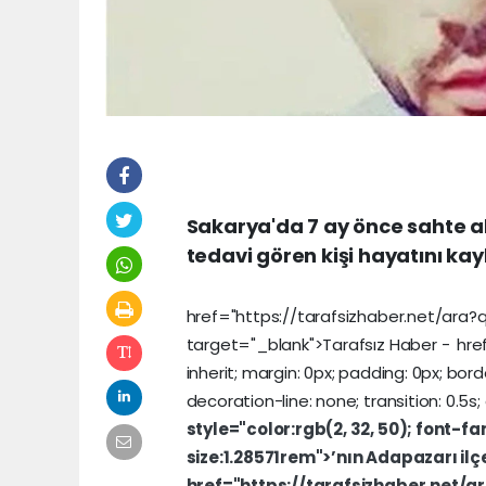
Sakarya'da 7 ay önce sahte a
tedavi gören kişi hayatını kay
href="https://tarafsizhaber.net/ara?
target="_blank">Tarafsız
Haber
-
hre
inherit;
margin:
0px;
padding:
0px;
bord
decoration-line:
none;
transition:
0.5s;
style="color:rgb(2,
32,
50);
font-fam
size:1.28571rem">’nın
Adapazarı
il
href="https://tarafsizhaber.net/