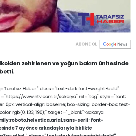
ABONE OL
lkolden zehirlenen ve yoğun bakım ünitesinde
betti.
q=Tarafsız
Haber
"
class="text-dark
font-weight-bold"
f="https://www.ntv.com.tr/sakarya"
rel="tag"
style="font:
er:
0px;
vertical-align:
baseline;
box-sizing:
border-box;
text-
color:
rgb(0,
133,
190);"
target="_blank">Sakarya
ily:roboto,helvetica,arial,sans-serif;
font-
çesinde
7
ay
önce
arkadaşlarıyla
birlikte
ara?q=
alkol
"
class="text-dark
font-weight-bold"