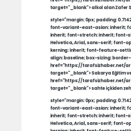
target="_blank">
alkol
alan
Zafer
style="margin:
0px;
padding:
0.71
font-variant-east-asian:
inherit;
f
inherit;
font-stretch:
inherit;
font-s
Helvetica,
Arial,
sans-serif;
font-op
kerning:
inherit;
font-feature-setti
align:
baseline;
box-sizing:
border
href="https://tarafsizhaber.net/
target="_blank">
Sakarya
Eğitim
v
href="https://tarafsizhaber.net/
target="_blank">
sahte
içkiden
zeh
style="margin:
0px;
padding:
0.71
font-variant-east-asian:
inherit;
f
inherit;
font-stretch:
inherit;
font-s
Helvetica,
Arial,
sans-serif;
font-op
kerning:
inherit;
font-feature-setti