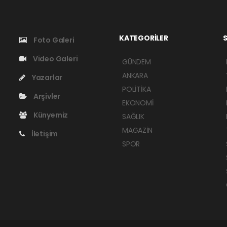
KATEGORİLER
S
Foto Galeri
Video Galeri
GÜNDEM
ANKARA
Yazarlar
POLİTİKA
Arşivler
EKONOMİ
Künyemiz
SAĞLIK
MAGAZİN
İletişim
SPOR