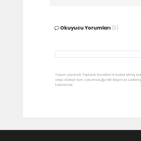
Okuyucu Yorumları
(0)
Yorum yazarak Topluluk Kuralları’nı kabul etmiş bu
veya dolaylı tüm sorumluluğu tek başınıza üstleni
tutulamaz.