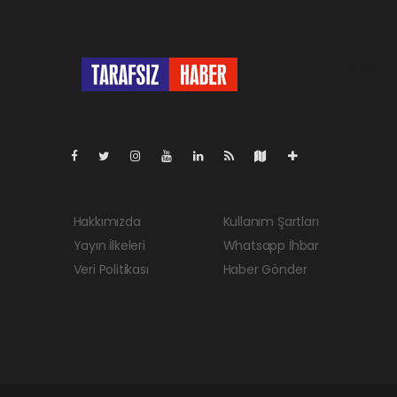
Pro-0.069
Hakkımızda
Kullanım Şartları
Yayın İlkeleri
Whatsapp İhbar
Veri Politikası
Haber Gönder