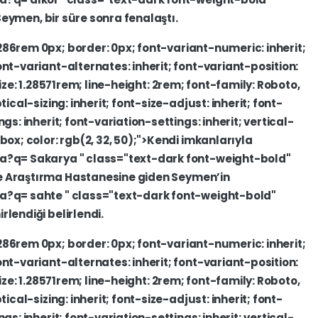
Seymen,
bir
süre
sonra
fenalaştı.
4286rem
0px;
border:
0px;
font-variant-numeric:
inherit;
ont-variant-alternates:
inherit;
font-variant-position:
ize:
1.28571rem;
line-height:
2rem;
font-family:
Roboto,
tical-sizing:
inherit;
font-size-adjust:
inherit;
font-
ngs:
inherit;
font-variation-settings:
inherit;
vertical-
-box;
color:
rgb(2,
32,
50);">Kendi
imkanlarıyla
ara?q=
Sakarya
"
class="text-dark
font-weight-bold"
e
Araştırma
Hastanesine
giden
Seymen’in
ara?q=
sahte
"
class="text-dark
font-weight-bold"
irlendiği
belirlendi.
4286rem
0px;
border:
0px;
font-variant-numeric:
inherit;
ont-variant-alternates:
inherit;
font-variant-position:
ize:
1.28571rem;
line-height:
2rem;
font-family:
Roboto,
tical-sizing:
inherit;
font-size-adjust:
inherit;
font-
ngs:
inherit;
font-variation-settings:
inherit;
vertical-