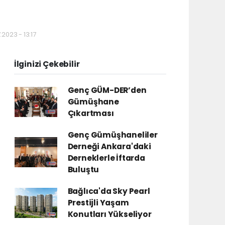
2023 - 13:17
İlginizi Çekebilir
Genç GÜM-DER’den
Gümüşhane
Çıkartması
Genç Gümüşhaneliler
Derneği Ankara'daki
Derneklerle İftarda
Buluştu
Bağlıca'da Sky Pearl
Prestijli Yaşam
Konutları Yükseliyor