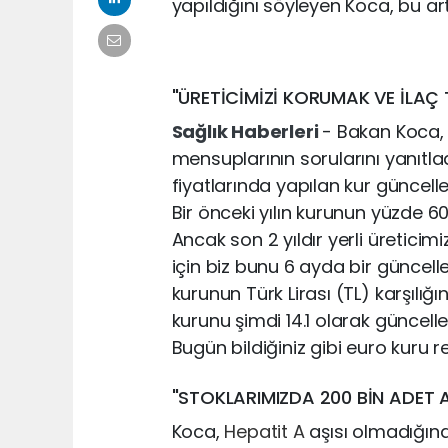
yapıldığını söyleyen Koca, bu art
"ÜRETİCİMİZİ KORUMAK VE İLAÇ
Sağlık Haberleri
- Bakan Koca, 
mensuplarının sorularını yanıtladı.
fiyatlarında yapılan kur güncelle
Bir önceki yılın kurunun yüzde 60
Ancak son 2 yıldır yerli üretic
için biz bunu 6 ayda bir güncel
kurunun Türk Lirası (TL) karşılığın
kurunu şimdi 14.1 olarak güncelled
Bugün bildiğiniz gibi euro kuru r
"STOKLARIMIZDA 200 BİN ADET 
Koca,
Hepatit A
aşısı olmadığına 