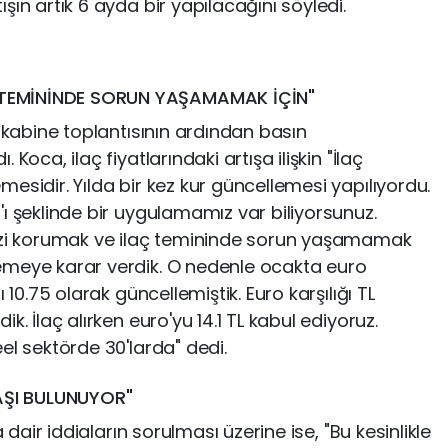
ışın artık 6 ayda bir yapılacağını söyledi.
 TEMİNİNDE SORUN YAŞAMAMAK İÇİN"
kabine toplantısının ardından basın
 Koca, ilaç fiyatlarındaki artışa ilişkin "İlaç
mesidir. Yılda bir kez kur güncellemesi yapılıyordu.
'ı şeklinde bir uygulamamız var biliyorsunuz.
imizi korumak ve ilaç temininde sorun yaşamamak
lemeye karar verdik. O nedenle ocakta euro
ı 10.75 olarak güncellemiştik. Euro karşılığı TL
ik. İlaç alırken euro'yu 14.1 TL kabul ediyoruz.
eel sektörde 30'larda" dedi.
AŞI BULUNUYOR"
dair iddiaların sorulması üzerine ise, "Bu kesinlikle