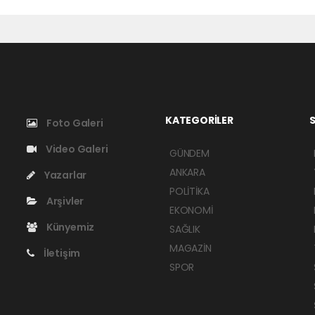
KATEGORİLER
S
Foto Galeri
Video Galeri
GÜNDEM
ANKARA
Yazarlar
POLİTİKA
Arşivler
EKONOMİ
Künyemiz
SAĞLIK
MAGAZİN
İletişim
SPOR