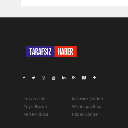
Pro-0.074
Hakkımızda
Kullanım Şartları
Yayın İlkeleri
Whatsapp İhbar
Veri Politikası
Haber Gönder