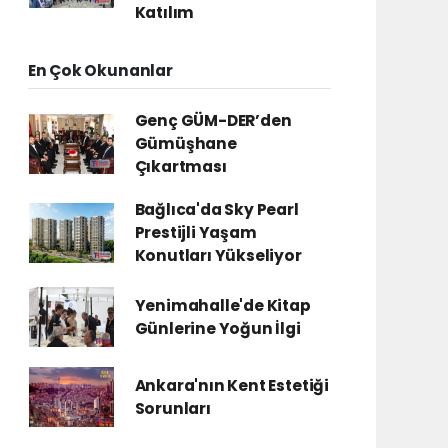
Katılım
En Çok Okunanlar
Genç GÜM-DER’den
Gümüşhane
Çıkartması
Bağlıca'da Sky Pearl
Prestijli Yaşam
Konutları Yükseliyor
Yenimahalle'de Kitap
Günlerine Yoğun İlgi
Ankara'nın Kent Estetiği
Sorunları