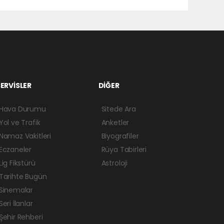
ERVİSLER
DİĞER
Hava Durumu
Sitede Ara
Yol ve Trafik
Anketler
Namaz Vakitleri
Biyografiler
Eczaneler
Rüya Tabirleri
Lig Fikstürü
Astroloji
Tarihte Bugün
Sinemalar
Seri İlanlar
Şehir Rehberi