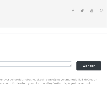
Gönder
lunuyor ve tarafsizhaber.net sitesine yaptığınız yorumunuzla ilgili doğrudan
yorsunuz. Yazılan tüm yorumlardan site yönetimi hiçbir şekilde sorumlu