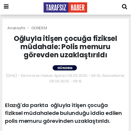
Anasayfa
GÜNDEM
Oğluyla itişen çocuğa fiziksel
müdahale: Polis memuru
görevden uzaklaştırıldı
GÜNDEM
(DHA) - Demirören Haber Ajansı | 09.09.2025 - 08:19, Güncelleme:
09.09.2025 - 08:19
Elazığ'da parkta oğluyla itişen çocuğa
fiziksel müdahalede bulunduğu iddia edilen
polis memuru görevinden uzaklaştırıldı.