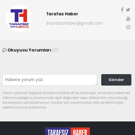
Tarafsız Haber
trtarafsizhaber@gmail.com
Okuyucu Yorumları
(0)
Gönder
Yorum yazarak Topluluk Kuralları’nı kabul etmiş bulunuyor ve tarafsizhaber.net
sitesine yaptığınız yorumunuzla ilgili doğrudan veya dolaylı tüm sorumluluğu
tek başınıza üstleniyorsunuz. Yazılan tüm yorumlardan site yönetimi hiçbir
şekilde sorumlu tutulamaz.