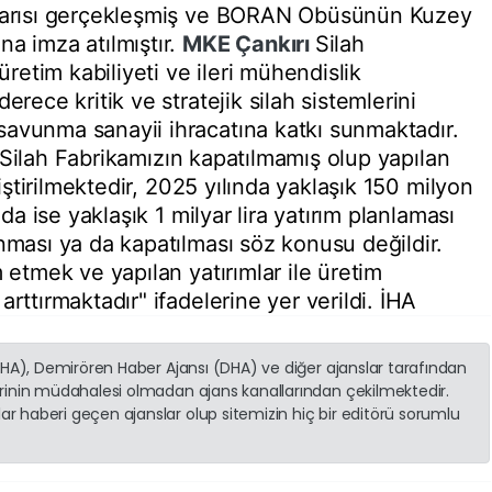
aşarısı gerçekleşmiş ve BORAN Obüsünün Kuzey
na imza atılmıştır.
MKE
Çankırı
Silah
 üretim kabiliyeti ve ileri mühendislik
erece kritik ve stratejik silah sistemlerini
avunma sanayii ihracatına katkı sunmaktadır.
Silah Fabrikamızın kapatılmamış olup yapılan
liştirilmektedir, 2025 yılında yaklaşık 150 milyon
nda ise yaklaşık 1 milyar lira yatırım planlaması
nması ya da kapatılması söz konusu değildir.
m etmek ve yapılan yatırımlar ile üretim
rttırmaktadır" ifadelerine yer verildi. İHA
(İHA), Demirören Haber Ajansı (DHA) ve diğer ajanslar tarafından
erinin müdahalesi olmadan ajans kanallarından çekilmektedir.
r haberi geçen ajanslar olup sitemizin hiç bir editörü sorumlu