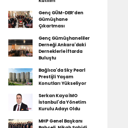
Katılım
Genç GÜM-DER’den
Gümüşhane
Çıkartması
Genç Gümüşhaneliler
Derneği Ankara'daki
Derneklerle İftarda
Buluştu
Bağlıca'da Sky Pearl
Prestijli Yaşam
Konutları Yükseliyor
Serkan Kaya İMO
İstanbul'da Yönetim
Kurulu Adayı Oldu
MHP Genel Başkanı
Bahçeli, Nikah Şahidi