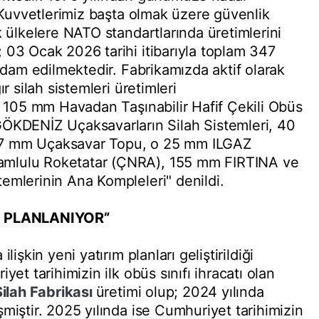
ı Kuvvetlerimiz başta olmak üzere güvenlik
k ülkelere NATO standartlarında üretimlerini
 03 Ocak 2026 tarihi itibarıyla toplam 347
ihdam edilmektedir. Fabrikamızda aktif olarak
r silah sistemleri üretimleri
r; 105 mm Havadan Taşınabilir Hafif Çekili Obüs
DENİZ Uçaksavarların Silah Sistemleri, 40
,7 mm Uçaksavar Topu, o 25 mm ILGAZ
mlulu Roketatar (ÇNRA), 155 mm FIRTINA ve
emlerinin Ana Kompleleri" denildi.
IM PLANLANIYOR”
ilişkin yeni yatırım planları geliştirildiği
yet tarihimizin ilk obüs sınıfı ihracatı olan
Silah Fabrikası
üretimi olup; 2024 yılında
miştir. 2025 yılında ise Cumhuriyet tarihimizin