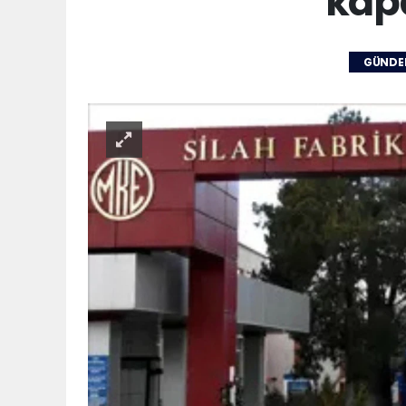
kapa
GÜND