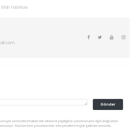
Silah Fabrikası
ail.com
Gönder
lunuyor ve tarafsizhaber.net sitesine yaptığınız yorumunuzla ilgili doğrudan
yorsunuz. Yazılan tüm yorumlardan site yönetimi hiçbir şekilde sorumlu