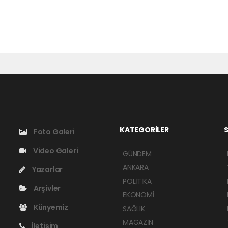
KATEGORİLER
S
Foto Galeri
Video Galeri
GÜNDEM
ANKARA
Yazarlar
POLİTİKA
Arşivler
EKONOMİ
Künyemiz
SAĞLIK
MAGAZİN
İletişim