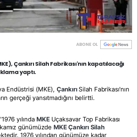
ABONE OL
KE), Çankırı Silah Fabrikası'nın kapatılacağı
ıklama yaptı.
a Endüstrisi (MKE),
Çankırı
Silah Fabrikası'nın
ın gerçeği yansıtmadığını belirtti.
"1976 yılında
MKE
Uçaksavar Top Fabrikası
brikamız günümüzde
MKE
Çankırı
Silah
ektedir. 1976 yılından günümüze kadar