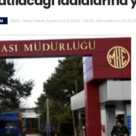
tılacağı iddialarına 
(İHA) - İhlas Haber Ajansı | 04.01.2026 - 09:05, Güncelleme: 04.01.2
EM