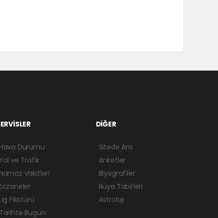
ERVİSLER
DİĞER
Hava Durumu
Sitede Ara
Yol ve Trafik
Anketler
Namaz Vakitleri
Biyografiler
Eczaneler
Rüya Tabirleri
Lig Fikstürü
Astroloji
Tarihte Bugün