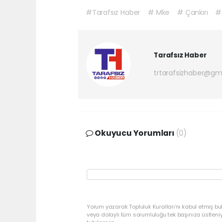
#Tarafsız Haber
# Mke
# Çankırı
# 
Tarafsız Haber
trtarafsizhaber@gm
Okuyucu Yorumları
(0)
Yorum yazarak Topluluk Kuralları’nı kabul etmiş bu
veya dolaylı tüm sorumluluğu tek başınıza üstleni