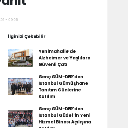
yanıt
026 - 09:05
İlginizi Çekebilir
Yenimahalle’de
Alzheimer ve Yaşlılara
Güvenli Çatı
Genç GÜM-DER’den
İstanbul Gümüşhane
Tanıtım Günlerine
Katılım
Genç GÜM-DER’den
İstanbul Güdef’in Yeni
Hizmet Binası Açılışına