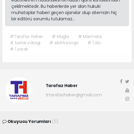
editörlerinin müdahalesi olmadan ajans kanallarından
çekilmektedir. Bu haberlerde yer alan hukuki
muhataplar haberi geçen ajanslar olup sitemizin hiç
bir editörü sorumlu tutulamaz...
#Tarafsız Haber
# Muğla
# Marmaris
# barlar sokagı
# silahlı kavga
# 1 ölü
# 1 yaralı
Tarafsız Haber
trtarafsizhaber@gmail.com
Okuyucu Yorumları
(0)