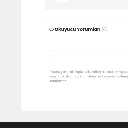
Okuyucu Yorumları
(0)
Yorum yazarak Topluluk Kuralları’nı kabul etmiş bu
veya dolaylı tüm sorumluluğu tek başınıza üstleni
tutulamaz.