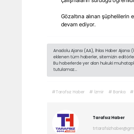
çalışmaların sürdüğü öğrenildi
Gözaltına alınan şüphelilerin e
devam ediyor.
Anadolu Ajansı (AA), İhlas Haber Ajansı 
eklenen tüm haberler, sitemizin editörl
Bu haberlerde yer alan hukuki muhatapla
tutulamaz...
#Tarafsız Haber
# İzmir
# Banka
#
Tarafsız Haber
trtarafsizhaber@gm