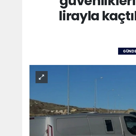
güvenlikler
lirayla kaçtı
GÜND