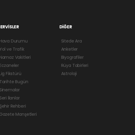
ERVİSLER
DİĞER
Hava Durumu
Sitede Ara
Yol ve Trafik
Anketler
Namaz Vakitleri
Biyografiler
Eczaneler
Rüya Tabirleri
Lig Fikstürü
Astroloji
Tarihte Bugün
Sinemalar
Seri İlanlar
Şehir Rehberi
Gazete Manşetleri