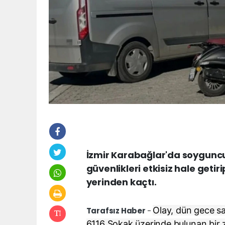
İzmir Karabağlar'da soyguncu
güvenlikleri etkisiz hale geti
yerinden kaçtı.
Olay, dün gece sa
Tarafsız Haber
-
6116 Sokak üzerinde bulunan bir 