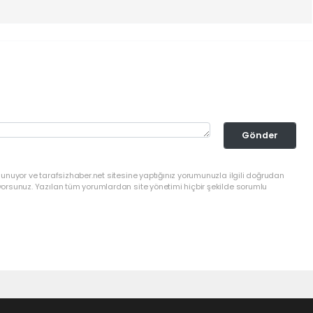
Gönder
lunuyor ve tarafsizhaber.net sitesine yaptığınız yorumunuzla ilgili doğrudan
yorsunuz. Yazılan tüm yorumlardan site yönetimi hiçbir şekilde sorumlu