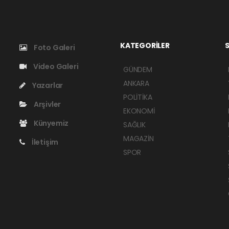
KATEGORİLER
S
Foto Galeri
Video Galeri
GÜNDEM
ANKARA
Yazarlar
POLİTİKA
Arşivler
EKONOMİ
Künyemiz
SAĞLIK
MAGAZİN
İletişim
SPOR