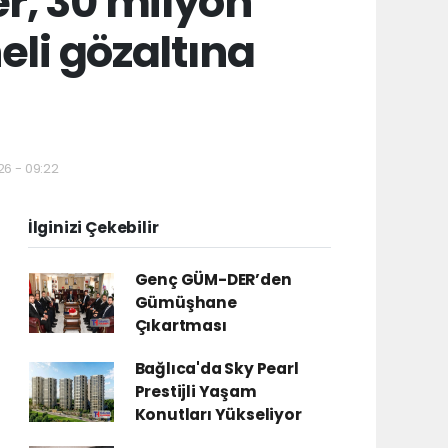
r, 30 milyon
heli gözaltına
26 - 09:22
İlginizi Çekebilir
Genç GÜM-DER’den
Gümüşhane
Çıkartması
Bağlıca'da Sky Pearl
Prestijli Yaşam
Konutları Yükseliyor