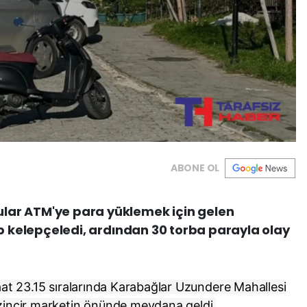
ABONE OL
lar ATM'ye para yüklemek için gelen
rip kelepçeledi, ardından 30 torba parayla olay
at 23.15 sıralarında Karabağlar Uzundere Mahallesi
zincir marketin önünde meydana geldi.