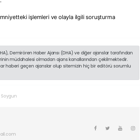
.
mniyetteki işlemleri ve olayla ilgili soruşturma
(İHA), Demirören Haber Ajansı (DHA) ve diğer ajanslar tarafından
erinin müdahalesi olmadan ajans kanallarından çekilmektedir.
r haberi geçen ajanslar olup sitemizin hiç bir editörü sorumlu
 Soygun
ail.com