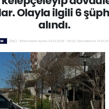
i kelepçeleyip dövdüle
lar. Olayla ilgili 6 şüp
alındı.
(İHA) - İhlas Haber Ajansı | 14.01.2026 - 09:22, Güncelleme: 14.01.20
EM