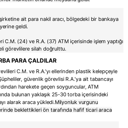
 şirketine ait para nakil aracı, bölgedeki bir bankaya
yerine geldi.
ri C.M. (24) ve R.A. (37) ATM içerisinde işlem yaptığı
i görevlilere silah doğrulttu.
ORBA PARA ÇALDILAR
evlileri C.M. ve R.A.'yı ellerinden plastik kelepçeyle
Şüpheliler, güvenlik görevlisi R.A.'ya ait tabancayı
. Ardından harekete geçen soyguncular, ATM
acında bulunan yaklaşık 25-30 torba içerisindeki
yı alarak araca yükledi.
Milyonluk vurgunu
rinde beklettikleri ön tarafında hafif ticari araca