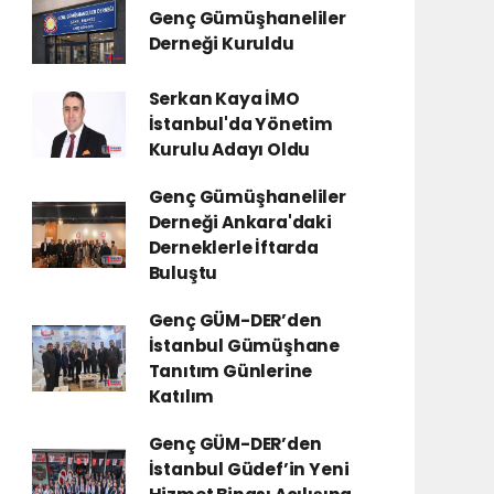
Genç Gümüşhaneliler
Derneği Kuruldu
Serkan Kaya İMO
İstanbul'da Yönetim
Kurulu Adayı Oldu
Genç Gümüşhaneliler
Derneği Ankara'daki
Derneklerle İftarda
Buluştu
Genç GÜM-DER’den
İstanbul Gümüşhane
Tanıtım Günlerine
Katılım
Genç GÜM-DER’den
İstanbul Güdef’in Yeni