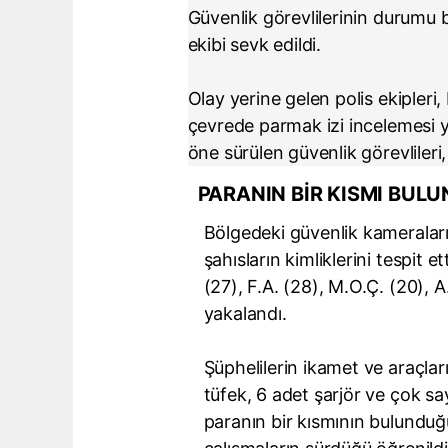
Güvenlik görevlilerinin durumu b
ekibi sevk edildi.
Olay yerine gelen polis ekipleri,
çevrede parmak izi incelemesi ya
öne sürülen güvenlik görevlileri, 
PARANIN BİR KISMI BUL
Bölgedeki güvenlik kameraları v
şahısların kimliklerini tespit 
(27), F.A. (28), M.O.Ç. (20),
yakalandı.
Şüphelilerin ikamet ve araçla
tüfek, 6 adet şarjör ve çok say
paranın bir kısmının bulunduğ