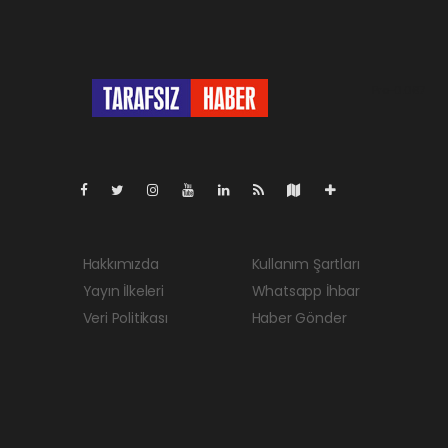
Pro-0.067
Hakkımızda
Kullanım Şartları
Yayın İlkeleri
Whatsapp İhbar
Veri Politikası
Haber Gönder