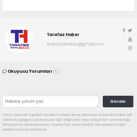
Tarafsız Haber
trtarafsizhaber@gmail.com
Okuyucu Yorumları
(0)
Gönder
Yorum yazarak Topluluk Kuralları’nı kabul etmiş bulunuyor ve tarafsizhaber.net
sitesine yaptığınız yorumunuzla ilgili doğrudan veya dolaylı tüm sorumluluğu
tek başınıza üstleniyorsunuz. Yazılan tüm yorumlardan site yönetimi hiçbir
şekilde sorumlu tutulamaz.