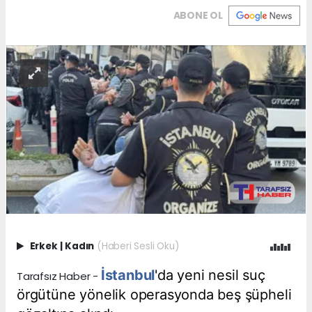
ABONE OL
Erkek
|
Kadın
(Haberi Sesli Oku)
İstanbul
'da yeni nesil suç
Tarafsız Haber -
örgütüne yönelik operasyonda beş şüpheli