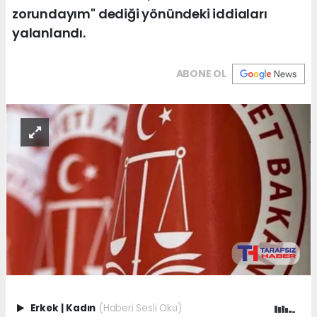
zorundayım" dediği yönündeki iddiaları
yalanlandı.
ABONE OL
Erkek
|
Kadın
(Haberi Sesli Oku)