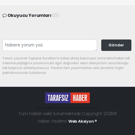
Okuyucu Yorumları
(0)
Gönder
Yorum yazarak Topluluk Kuralları’nı kabul etmiş bulunuyor ve tarafsizhaber.net
sitesine yaptığınız yorumunuzla ilgili doğrudan veya dolaylı tüm sorumluluğu
tek başınıza üstleniyorsunuz. Yazılan tüm yorumlardan site yönetimi hiçbir
şekilde sorumlu tutulamaz.
haber paketi
haber scripti
haber yazılımı
Tüm hakları saklı tutulmaktadır.Copyright 2026©
Haber Yazılımı:
Web Aksiyon ®