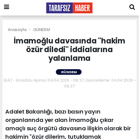
Anasayfa
GÜNDEM
İmamoğlu davasında "hakim
özür diledi" iddialarına
yalanlama
GÜNDEM
(AA) - Anadolu Ajansı | 04.04.2026 - 08:37, Güncelleme: 04.04.2026 -
08:37
Adalet Bakanlığı, bazı basın yayın
organlarında yer alan İmamoğlu çıkar
amaçlı suç örgütü davasına ilişkin olarak bir
hakimin "özür dilerim, tutuklamak