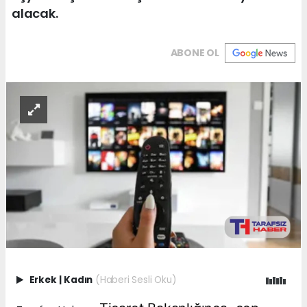
alacak.
ABONE OL
Erkek
|
Kadın
(Haberi Sesli Oku)