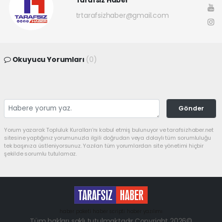
Tarafsız Haber
trtarafsizhaber@gmail.com
Okuyucu Yorumları
(0)
Gönder
Yorum yazarak Topluluk Kuralları’nı kabul etmiş bulunuyor ve tarafsizhaber.net
sitesine yaptığınız yorumunuzla ilgili doğrudan veya dolaylı tüm sorumluluğu
tek başınıza üstleniyorsunuz. Yazılan tüm yorumlardan site yönetimi hiçbir
şekilde sorumlu tutulamaz.
haber paketi
haber scripti
haber yazılımı
Tüm hakları saklı tutulmaktadır.Copyright 2026©