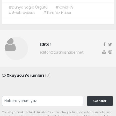
#Dünya Sağlık Örgütü
#Kovid-19
#Ghebreyesus
#Tarafsız Haber
Editör
editor@tarafsizhaber.net
Okuyucu Yorumları
(0)
Gönder
Yorum yazarak Topluluk Kuralları’nı kabul etmiş bulunuyor ve tarafsizhaber.net