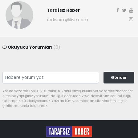
Tarafsız Haber
redworm@live.com
Okuyucu Yorumları
(0)
Gönder
Yorum yazarak Topluluk Kuralları’nı kabul etmiş bulunuyor ve tarafsizhaber.net
sitesine yaptığınız yorumunuzla ilgili doğrudan veya dolaylı tüm sorumluluğu
tek başınıza üstleniyorsunuz. Yazılan tüm yorumlardan site yönetimi hiçbir
şekilde sorumlu tutulamaz.