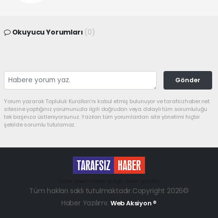
Okuyucu Yorumları
(0)
Gönder
Yorum yazarak Topluluk Kuralları’nı kabul etmiş bulunuyor ve tarafsizhaber.net
sitesine yaptığınız yorumunuzla ilgili doğrudan veya dolaylı tüm sorumluluğu
tek başınıza üstleniyorsunuz. Yazılan tüm yorumlardan site yönetimi hiçbir
şekilde sorumlu tutulamaz.
haber paketi
haber scripti
haber yazılımı
Tüm hakları saklı tutulmaktadır.Copyright 2026©
Haber Yazılımı:
Web Aksiyon ®