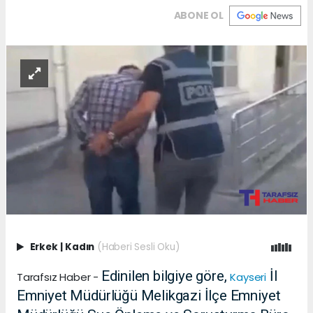
ABONE OL
Erkek
|
Kadın
(Haberi Sesli Oku)
Edinilen bilgiye göre,
İl
Tarafsız Haber -
Kayseri
Emniyet Müdürlüğü Melikgazi İlçe Emniyet