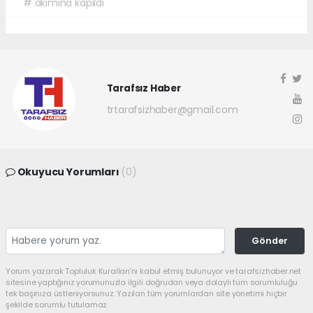
# akımına kapıldı
Tarafsız Haber
trtarafsizhaber@gmail.com
Okuyucu Yorumları
(0)
Gönder
Yorum yazarak Topluluk Kuralları’nı kabul etmiş bulunuyor ve tarafsizhaber.net
sitesine yaptığınız yorumunuzla ilgili doğrudan veya dolaylı tüm sorumluluğu
tek başınıza üstleniyorsunuz. Yazılan tüm yorumlardan site yönetimi hiçbir
şekilde sorumlu tutulamaz.