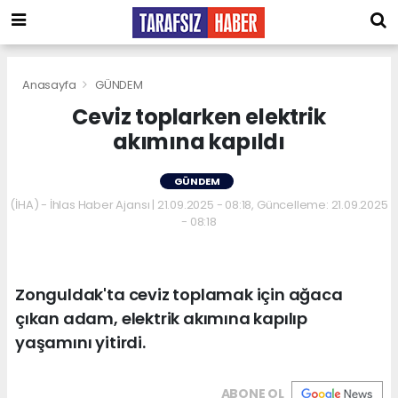
Anasayfa
GÜNDEM
Ceviz toplarken elektrik
akımına kapıldı
GÜNDEM
(İHA) - İhlas Haber Ajansı | 21.09.2025 - 08:18, Güncelleme: 21.09.2025
- 08:18
Zonguldak'ta ceviz toplamak için ağaca
çıkan adam, elektrik akımına kapılıp
yaşamını yitirdi.
ABONE OL