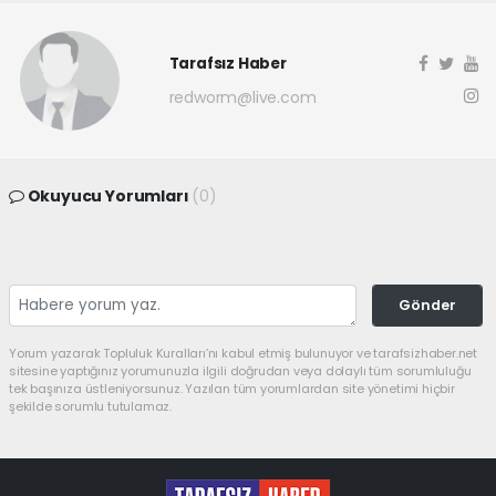
Tarafsız Haber
redworm@live.com
Okuyucu Yorumları
(0)
Gönder
Yorum yazarak Topluluk Kuralları’nı kabul etmiş bulunuyor ve tarafsizhaber.net
sitesine yaptığınız yorumunuzla ilgili doğrudan veya dolaylı tüm sorumluluğu
tek başınıza üstleniyorsunuz. Yazılan tüm yorumlardan site yönetimi hiçbir
şekilde sorumlu tutulamaz.