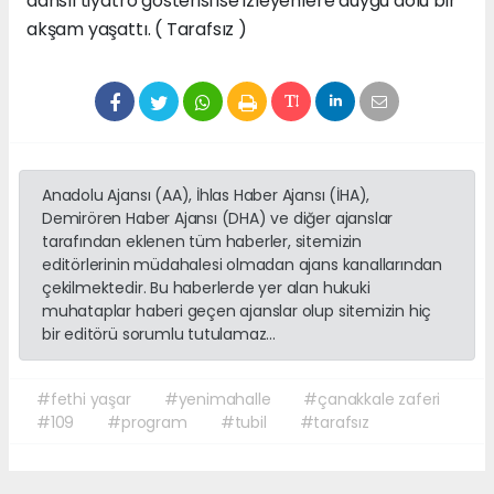
danslı tiyatro gösterisi ise izleyenlere duygu dolu bir
akşam yaşattı. ( Tarafsız )
Anadolu Ajansı (AA), İhlas Haber Ajansı (İHA),
Demirören Haber Ajansı (DHA) ve diğer ajanslar
tarafından eklenen tüm haberler, sitemizin
editörlerinin müdahalesi olmadan ajans kanallarından
çekilmektedir. Bu haberlerde yer alan hukuki
muhataplar haberi geçen ajanslar olup sitemizin hiç
bir editörü sorumlu tutulamaz...
#fethi yaşar
#yenimahalle
#çanakkale zaferi
#109
#program
#tubil
#tarafsız