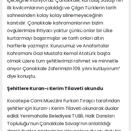
içeceğine inanıyordu. Çanakkale, Kurtuluş Savaşı’nın
ilk kıvılcımlarının çakıldığı ve Çılgın Türklerin tarih
sahnesinden kolay kolay silinemeyeceğinin
kanıtıdır. Çanakkale kahramanlarının bizim
övgülerimize ihtiyacı yoktur çünkü onlar bir ülke
kurtarmayı başarmışlar ve tarih onları altın
harflerle yazmıştır. Kurucumuz ve Anafartalar
Kahramanı Gazi Mustafa Kemal Atatürk başta
olmak üzere tüm şehitlerimizi rahmet ve minnetle
anıyor Çanakkale Zaferimizin 109. yılını kutluyorum”
diye konuştu.
Şehitlere Kuran-ı Kerim Tilaveti okundu
Kocatepe Cami Müezzini Furkan Tıraşcı tarafından
şehitler için Kuran-ı Kerim Tilaveti okunarak dualar
edildi. Yenimahalle Belediyesi TUBİL Halk Dansları
Topluluğu’nun Çanakkale Savaşı’nın anlatıldığı