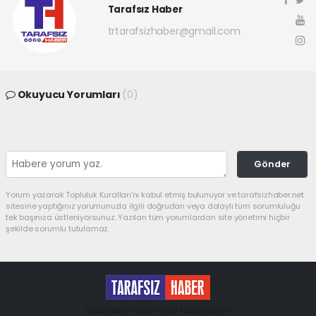
Tarafsız Haber
trtarafsizhaber@gmail.com
Okuyucu Yorumları
(0)
Gönder
Yorum yazarak Topluluk Kuralları’nı kabul etmiş bulunuyor ve tarafsizhaber.net
sitesine yaptığınız yorumunuzla ilgili doğrudan veya dolaylı tüm sorumluluğu
tek başınıza üstleniyorsunuz. Yazılan tüm yorumlardan site yönetimi hiçbir
şekilde sorumlu tutulamaz.
haber paketi
haber scripti
haber yazılımı