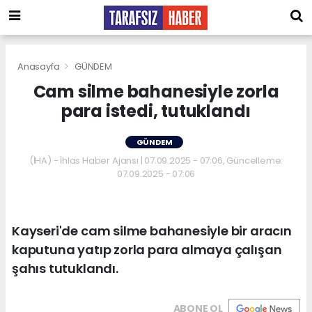
Anasayfa
GÜNDEM
Cam silme bahanesiyle zorla
para istedi, tutuklandı
GÜNDEM
(İHA) - İhlas Haber Ajansı | 07.09.2025 - 07:06, Güncelleme:
07.09.2025 - 07:06
Kayseri'de cam silme bahanesiyle bir aracın
kaputuna yatıp zorla para almaya çalışan
şahıs tutuklandı.
ABONE OL