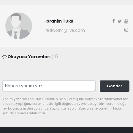
İbrahim TÜRK
redworm@live.com
Okuyucu Yorumları
(0)
Gönder
Yorum yazarak Topluluk Kuralları’nı kabul etmiş bulunuyor ve tarafsizhaber.net
sitesine yaptığınız yorumunuzla ilgili doğrudan veya dolaylı tüm sorumluluğu
tek başınıza üstleniyorsunuz. Yazılan tüm yorumlardan site yönetimi hiçbir
şekilde sorumlu tutulamaz.