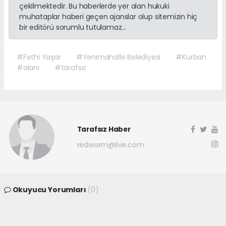
çekilmektedir. Bu haberlerde yer alan hukuki
muhataplar haberi geçen ajanslar olup sitemizin hiç
bir editörü sorumlu tutulamaz...
#Fethi Yaşar
#Yenimahalle Belediyesi
#Kurban
#alanı
#tarafsız
Tarafsız Haber
redworm@live.com
Okuyucu Yorumları
(0)