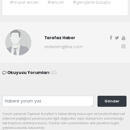
#murat ercan
#sincan
#gençlerle buluştu
Tarafsız Haber
redworm@live.com
Okuyucu Yorumları
(0)
Gönder
Yorum yazarak Topluluk Kuralları’nı kabul etmiş bulunuyor ve tarafsizhaber.net
sitesine yaptığınız yorumunuzla ilgili doğrudan veya dolaylı tüm sorumluluğu
tek başınıza üstleniyorsunuz. Yazılan tüm yorumlardan site yönetimi hiçbir
şekilde sorumlu tutulamaz.