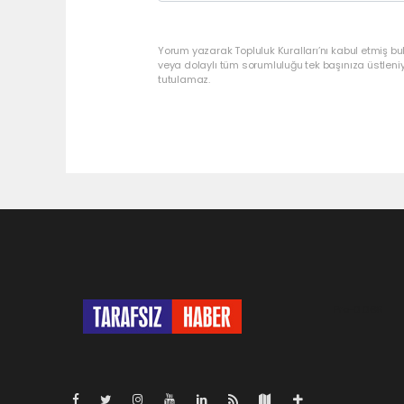
Yorum yazarak Topluluk Kuralları’nı kabul etmiş bu
veya dolaylı tüm sorumluluğu tek başınıza üstleni
tutulamaz.
Pro-0.068