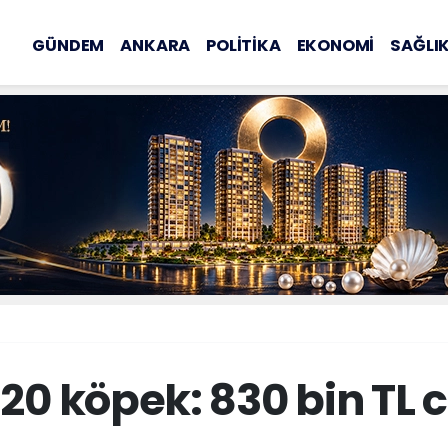
GÜNDEM
ANKARA
POLİTİKA
EKONOMİ
SAĞLI
20 köpek: 830 bin TL c