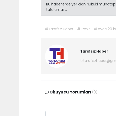
Bu haberlerde yer alan hukuki muhatapla
tutulamaz...
#Tarafsız Haber
# izmir
# evde 20 k
Tarafsız Haber
trtarafsizhaber@gm
Okuyucu Yorumları
(0)