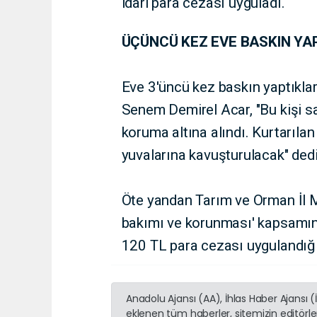
idari para cezası uyguladı.
ÜÇÜNCÜ KEZ EVE BASKIN YAP
Eve 3'üncü kez baskın yaptıkla
Senem Demirel Acar, "Bu kişi sa
koruma altına alındı. Kurtarılan
yuvalarına kavuşturulacak" dedi
Öte yandan Tarım ve Orman İl Mü
bakımı ve korunması' kapsamınd
120 TL para cezası uygulandığ
Anadolu Ajansı (AA), İhlas Haber Ajansı 
eklenen tüm haberler, sitemizin editörl