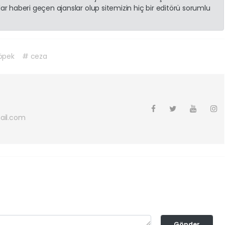
r haberi geçen ajanslar olup sitemizin hiç bir editörü sorumlu
öpek
# ceza
ail.com
Gönder