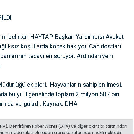
ILDI
rını belirten HAYTAP Başkan Yardımcısı Avukat
ğlıksız koşullarda köpek bakıyor. Can dostları
 canlarının tedavileri sürüyor. Ardından yeni
.
dürlüğü ekipleri, 'Hayvanların sahiplenilmesi,
a bu yıl il genelinde toplam 2 milyon 507 bin
ını da vurguladı. Kaynak: DHA
(İHA), Demirören Haber Ajansı (DHA) ve diğer ajanslar tarafından
erinin müdahalesi olmadan ajans kanallarından çekilmektedir.