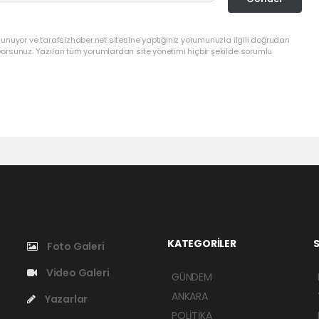
lunuyor ve tarafsizhaber.net sitesine yaptığınız yorumunuzla ilgili doğrudan
yorsunuz. Yazılan tüm yorumlardan site yönetimi hiçbir şekilde sorumlu
KATEGORİLER
S
Foto Galeri
Video Galeri
GÜNDEM
ANKARA
Yazarlar
POLİTİKA