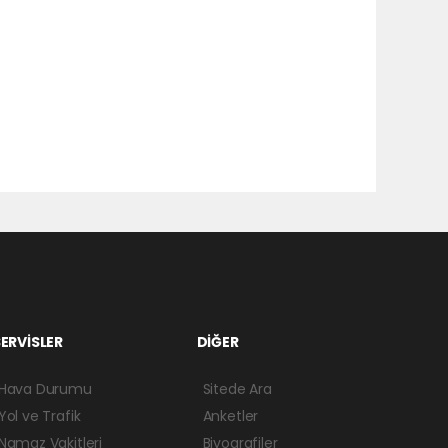
ERVİSLER
DİĞER
Hava Durumu
Sitede Ara
Yol ve Trafik
Anketler
Namaz Vakitleri
Biyografiler