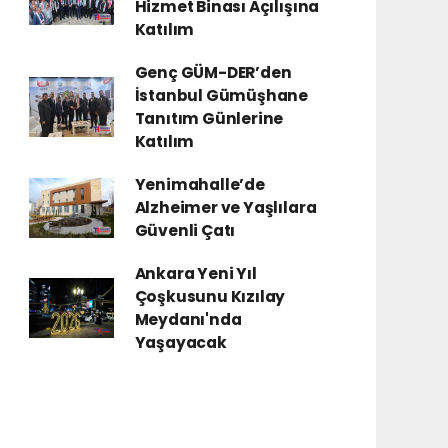
Hizmet Binası Açılışına
Katılım
Genç GÜM-DER’den
İstanbul Gümüşhane
Tanıtım Günlerine
Katılım
Yenimahalle’de
Alzheimer ve Yaşlılara
Güvenli Çatı
Ankara Yeni Yıl
Çoşkusunu Kızılay
Meydanı'nda
Yaşayacak