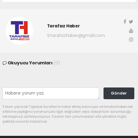
Tarafsız Haber
trtarafsizhaber@gmail.com
Okuyucu Yorumları
(0)
Gönder
Yorum yazarak Topluluk Kuralları’nı kabul etmiş bulunuyor ve tarafsizhaber.net
sitesine yaptığınız yorumunuzla ilgili doğrudan veya dolaylı tüm sorumluluğu
tek başınıza üstleniyorsunuz. Yazılan tüm yorumlardan site yönetimi hiçbir
şekilde sorumlu tutulamaz.