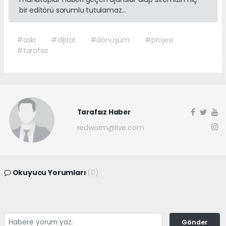
bir editörü sorumlu tutulamaz...
#aski
#dijital
#dönüşüm
#projesi
#tarafsız
Tarafsız Haber
redworm@live.com
Okuyucu Yorumları
(0)
Gönder