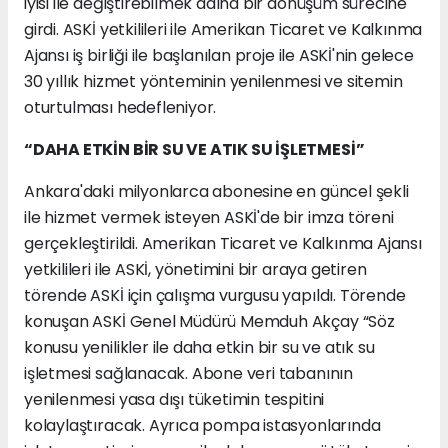
iyisi ile değiştirebilmek adına bir dönüşüm sürecine
girdi. ASKİ yetkilileri ile Amerikan Ticaret ve Kalkınma
Ajansı iş birliği ile başlanılan proje ile ASKİ'nin gelece
30 yıllık hizmet yönteminin yenilenmesi ve sitemin
oturtulması hedefleniyor.
“DAHA ETKİN BİR SU VE ATIK SU İŞLETMESİ”
Ankara'daki milyonlarca abonesine en güncel şekli
ile hizmet vermek isteyen ASKİ'de bir imza töreni
gerçekleştirildi. Amerikan Ticaret ve Kalkınma Ajansı
yetkilileri ile ASKİ, yönetimini bir araya getiren
törende ASKİ için çalışma vurgusu yapıldı. Törende
konuşan ASKİ Genel Müdürü Memduh Akçay “Söz
konusu yenilikler ile daha etkin bir su ve atık su
işletmesi sağlanacak. Abone veri tabanının
yenilenmesi yasa dışı tüketimin tespitini
kolaylaştıracak. Ayrıca pompa istasyonlarında