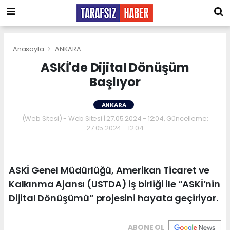
Anasayfa
ANKARA
ASKİ'de Dijital Dönüşüm
Başlıyor
ANKARA
(Web Sitesi) - Web Sitesi | 27.05.2024 - 12:04, Güncelleme:
27.05.2024 - 12:04
ASKİ Genel Müdürlüğü, Amerikan Ticaret ve
Kalkınma Ajansı (USTDA) iş birliği ile “ASKİ’nin
Dijital Dönüşümü” projesini hayata geçiriyor.
ABONE OL