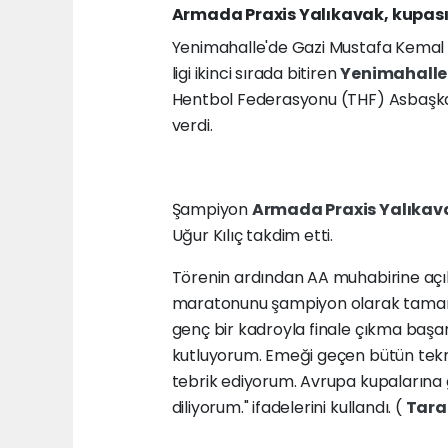
Armada Praxis Yalıkavak, kupas
Yenimahalle'de Gazi Mustafa Kemal 
ligi ikinci sırada bitiren
Yenimahalle
Hentbol Federasyonu (THF) Asbaşkan
verdi.
Şampiyon
Armada Praxis Yalıka
Uğur Kılıç takdim etti.
Törenin ardından AA muhabirine açık
maratonunu şampiyon olarak tamaml
genç bir kadroyla finale çıkma başa
kutluyorum. Emeği geçen bütün teknik e
tebrik ediyorum. Avrupa kupalarına
diliyorum." ifadelerini kullandı. (
Tara