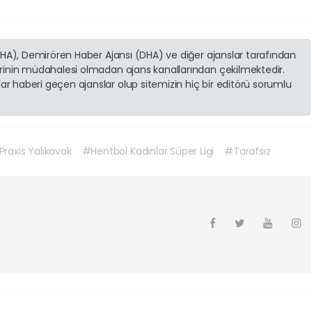
(İHA), Demirören Haber Ajansı (DHA) ve diğer ajanslar tarafından
erinin müdahalesi olmadan ajans kanallarından çekilmektedir.
r haberi geçen ajanslar olup sitemizin hiç bir editörü sorumlu
raxis Yalıkavak
#Hentbol Kadınlar Süper Ligi
#Tarafsız