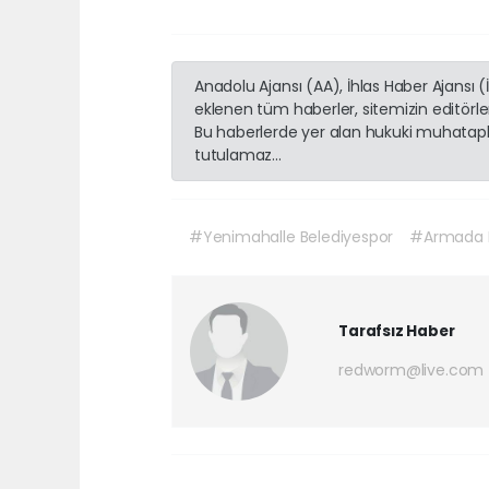
Anadolu Ajansı (AA), İhlas Haber Ajansı 
eklenen tüm haberler, sitemizin editörl
Bu haberlerde yer alan hukuki muhatapla
tutulamaz...
#Yenimahalle Belediyespor
#Armada P
Tarafsız Haber
redworm@live.com