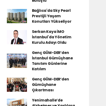
Buluştu
Bağlıca'da Sky Pearl
Prestijli Yaşam
Konutları Yükseliyor
Serkan Kaya İMO
İstanbul'da Yönetim
Kurulu Adayı Oldu
Genç GÜM-DER’den
İstanbul Gümüşhane
Tanıtım Günlerine
Katılım
Genç GÜM-DER’den
Gümüşhane
Çıkartması
Yenimahalle’de
Alzheimer ve Yaşlılara