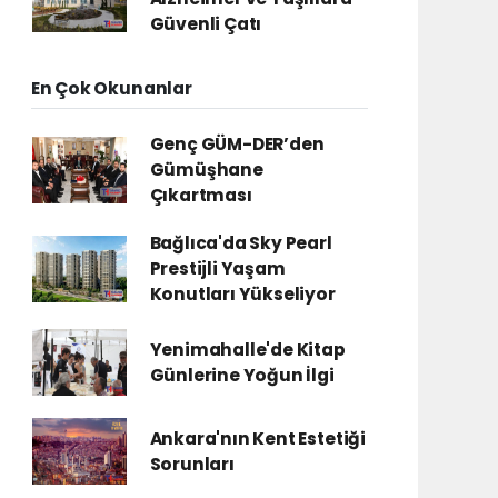
Güvenli Çatı
En Çok Okunanlar
Genç GÜM-DER’den
Gümüşhane
Çıkartması
Bağlıca'da Sky Pearl
Prestijli Yaşam
Konutları Yükseliyor
Yenimahalle'de Kitap
Günlerine Yoğun İlgi
Ankara'nın Kent Estetiği
Sorunları