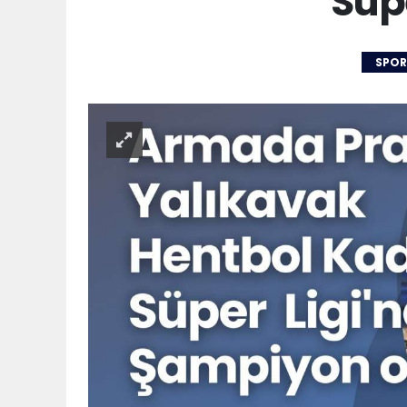
Süp
SPOR