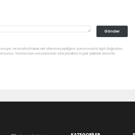
Gönder
lunuyor ve tarafsizhaber.net sitesine yaptığınız yorumunuzla ilgili doğrudan
yorsunuz. Yazılan tüm yorumlardan site yönetimi hiçbir şekilde sorumlu
KATEGORİLER
S