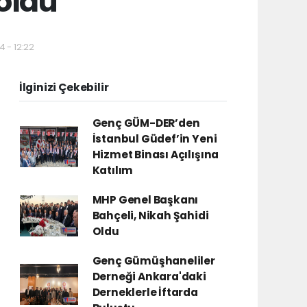
oldu
4 - 12:22
İlginizi Çekebilir
Genç GÜM-DER’den
İstanbul Güdef’in Yeni
Hizmet Binası Açılışına
Katılım
MHP Genel Başkanı
Bahçeli, Nikah Şahidi
Oldu
Genç Gümüşhaneliler
Derneği Ankara'daki
Derneklerle İftarda