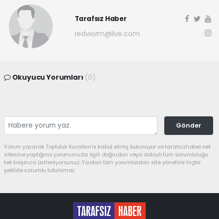
Tarafsız Haber
redworm@live.com
Okuyucu Yorumları
(0)
Gönder
Yorum yazarak Topluluk Kuralları’nı kabul etmiş bulunuyor ve tarafsizhaber.net
sitesine yaptığınız yorumunuzla ilgili doğrudan veya dolaylı tüm sorumluluğu
tek başınıza üstleniyorsunuz. Yazılan tüm yorumlardan site yönetimi hiçbir
şekilde sorumlu tutulamaz.