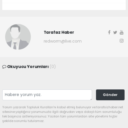
Tarafsız Haber
redworm@live.com
Okuyucu Yorumları
(0)
Gönder
Yorum yazarak Topluluk Kuralları’nı kabul etmiş bulunuyor ve tarafsizhaber.net
sitesine yaptığınız yorumunuzla ilgili doğrudan veya dolaylı tüm sorumluluğu
tek başınıza üstleniyorsunuz. Yazılan tüm yorumlardan site yönetimi hiçbir
şekilde sorumlu tutulamaz.