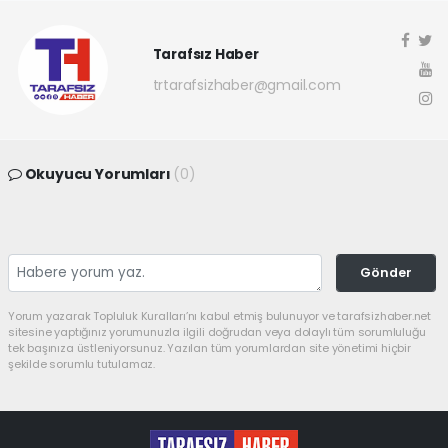
Tarafsız Haber
trtarafsizhaber@gmail.com
Okuyucu Yorumları
(0)
Gönder
Yorum yazarak Topluluk Kuralları’nı kabul etmiş bulunuyor ve tarafsizhaber.net
sitesine yaptığınız yorumunuzla ilgili doğrudan veya dolaylı tüm sorumluluğu
tek başınıza üstleniyorsunuz. Yazılan tüm yorumlardan site yönetimi hiçbir
şekilde sorumlu tutulamaz.