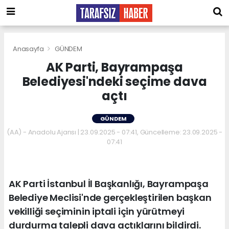
Anasayfa
GÜNDEM
AK Parti, Bayrampaşa
Belediyesi'ndeki seçime dava
açtı
GÜNDEM
(AA) - Anadolu Ajansı | 23.09.2025 - 07:41, Güncelleme: 23.09.2025 -
07:41
AK Parti İstanbul İl Başkanlığı, Bayrampaşa
Belediye Meclisi'nde gerçekleştirilen başkan
vekilliği seçiminin iptali için yürütmeyi
durdurma talepli dava açtıklarını bildirdi.