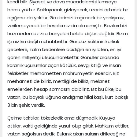
kendi bilir. Siyaset ve dava mücadelemizi kimseye
borcu yoktur. Saklayacak, gizleyecek, üzerini örtecek bir
açığımız da yoktur. Gözlerimizi kaçıracak bir yanlışımız,
verilemeyecek bir hesabımız da olmamıştır. Bazıları bizi
hazmedemez zira bünyeleri helale alışkın değildir. Bizim
işimiz kin değil muhabbettir. Gündüz vaktinin korkak
gecelere, zalim bedenlere acıdığını en iyi bilen, en iyi
gören milliyetçi ülkücü harekettir. Gönüller arasında
karanlık uçurumlar açan kötülük, sevgi kıtlığı ve insani
felaketler merhametten mahrumiyetin eseridir. Biz
merhameti de biliriz, mertliği de biliriz, melanet
emellerden hesap sormasını da biliriz. Biz bu ülke, bu
vatan, bu bayrak uğruna andığımız hilal kaşlı, kurt bakışlı
3 bin şehit verdik.
Çelme taktılar, tökezledik ama düşmedik. Kuyuya
attılar, vakti geldiğinde yusuf olup çıktık. Mahkum ettiler,
vatan sağolsun dedik. Bulanık akan suların dirileceğine