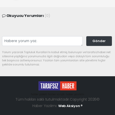
Okuyucu Yorumları
(0)
Gönder
Yorum yazarak Topluluk Kuralları’nı kabul etmiş bulunuyor ve tarafsizhaber.net
sitesine yaptığınız yorumunuzla ilgili doğrudan veya dolaylı tüm sorumluluğu
tek başınıza üstleniyorsunuz. Yazılan tüm yorumlardan site yönetimi hiçbir
şekilde sorumlu tutulamaz.
haber paketi
haber scripti
haber yazılımı
Tüm hakları saklı tutulmaktadır.Copyright 2026©
Haber Yazılımı:
Web Aksiyon ®