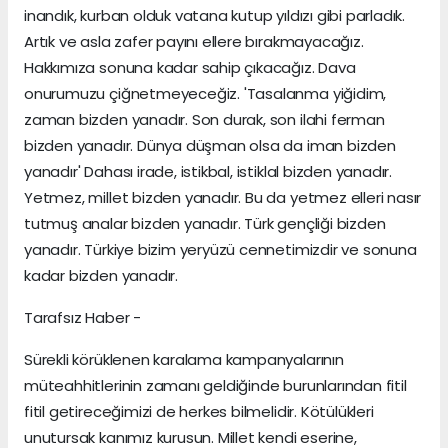
inandık, kurban olduk vatana kutup yıldızı gibi parladık.
Artık ve asla zafer payını ellere bırakmayacağız.
Hakkımıza sonuna kadar sahip çıkacağız. Dava
onurumuzu çiğnetmeyeceğiz. 'Tasalanma yiğidim,
zaman bizden yanadır. Son durak, son ilahi ferman
bizden yanadır. Dünya düşman olsa da iman bizden
yanadır' Dahası irade, istikbal, istiklal bizden yanadır.
Yetmez, millet bizden yanadır. Bu da yetmez elleri nasır
tutmuş analar bizden yanadır. Türk gençliği bizden
yanadır. Türkiye bizim yeryüzü cennetimizdir ve sonuna
kadar bizden yanadır.
Tarafsız Haber -
Sürekli körüklenen karalama kampanyalarının
müteahhitlerinin zamanı geldiğinde burunlarından fitil
fitil getireceğimizi de herkes bilmelidir. Kötülükleri
unutursak kanımız kurusun. Millet kendi eserine,