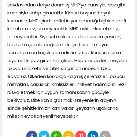
sevdasından deliye dönmüş MHP'ye duasıyla, dev gibi
iradesiyle sahip çıkacaktır. Kimse boşuna hayal
kurmasın, MHP içinde milletin yer almadığı hiçbir hedefi
kabul etmez, etmeyecektir. MHP aslını inkar etmez,
etmeyecektir. Siyaseti sokak dedikodusuna çeviren,
bozkurtu çakala boğdurmak için fırsat kollayan
asalaklara en küçük geri adımımız söz konusu olursa
diyorum ki göz girsin kızıl çıksın. Hepsine birden meydan
okuyorum. Zehir ve zillet saçanları anbean takip
ediyoruz. Ülkeden korkakça kaçmış şerefsizleri, bölücü
mihrakları, casusları, kimliksizleri, milliyet hasımlarını rezil
rüsva etmek için uygun zamanı sabrın gücüyle
bekliyoruz. Bize kan sıçratmak isteyenlerin alayının
elinde şehitlerimizin kanı vardır. Şeytanın uşaklarına,
milletin evlatları yenilmeyecektir.