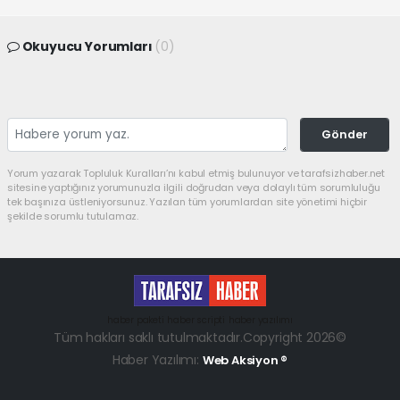
Okuyucu Yorumları
(0)
Gönder
Yorum yazarak Topluluk Kuralları’nı kabul etmiş bulunuyor ve tarafsizhaber.net
sitesine yaptığınız yorumunuzla ilgili doğrudan veya dolaylı tüm sorumluluğu
tek başınıza üstleniyorsunuz. Yazılan tüm yorumlardan site yönetimi hiçbir
şekilde sorumlu tutulamaz.
haber paketi
haber scripti
haber yazılımı
Tüm hakları saklı tutulmaktadır.Copyright 2026©
Haber Yazılımı:
Web Aksiyon ®