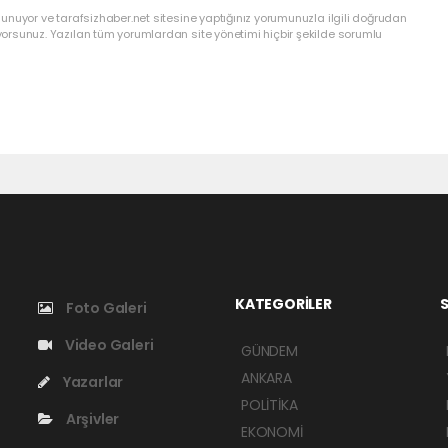
lunuyor ve tarafsizhaber.net sitesine yaptığınız yorumunuzla ilgili doğrudan
yorsunuz. Yazılan tüm yorumlardan site yönetimi hiçbir şekilde sorumlu
KATEGORİLER
S
Foto Galeri
Video Galeri
GÜNDEM
ANKARA
Yazarlar
POLİTİKA
Arşivler
EKONOMİ