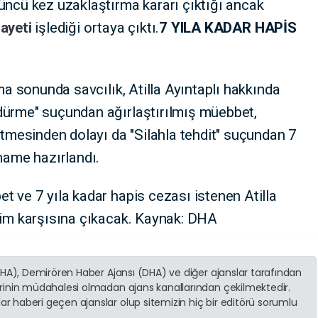
üncü kez uzaklaştırma kararı çıktığı ancak
nayeti
işlediği ortaya çıktı.
7 YILA KADAR HAPİS
rma sonunda savcılık, Atilla Ayıntaplı hakkında
dürme" suçundan ağırlaştırılmış müebbet,
 etmesinden dolayı da "Silahla tehdit" suçundan 7
aname hazırlandı.
t ve 7 yıla kadar hapis cezası istenen Atilla
akim karşısına çıkacak. Kaynak: DHA
(İHA), Demirören Haber Ajansı (DHA) ve diğer ajanslar tarafından
erinin müdahalesi olmadan ajans kanallarından çekilmektedir.
r haberi geçen ajanslar olup sitemizin hiç bir editörü sorumlu