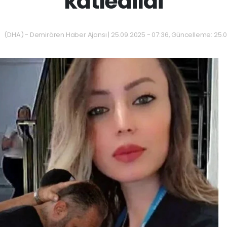
katledildi
(DHA) - Demirören Haber Ajansı | 25.09.2025 - 07:36, Güncelleme: 25.0