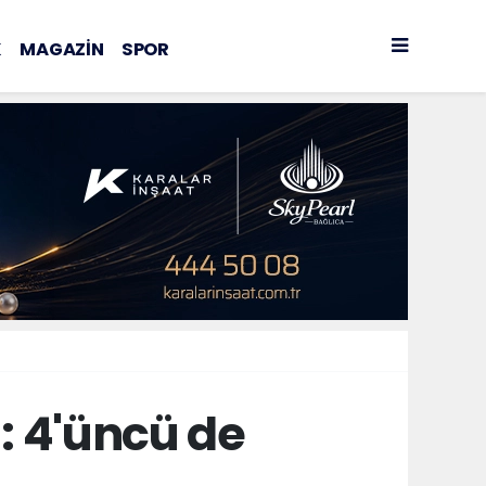
K
MAGAZİN
SPOR
ı: 4'üncü de