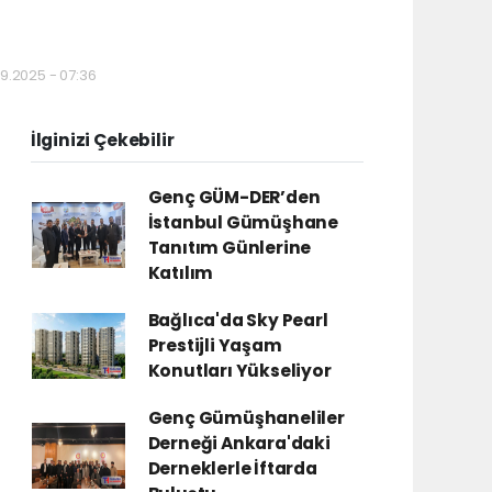
9.2025 - 07:36
İlginizi Çekebilir
Genç GÜM-DER’den
İstanbul Gümüşhane
Tanıtım Günlerine
Katılım
Bağlıca'da Sky Pearl
Prestijli Yaşam
Konutları Yükseliyor
Genç Gümüşhaneliler
Derneği Ankara'daki
Derneklerle İftarda