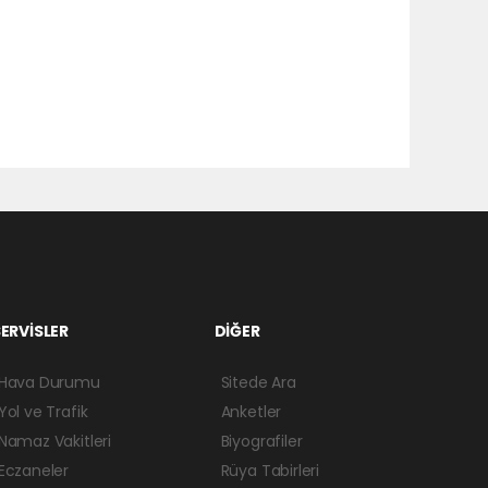
ERVİSLER
DİĞER
Hava Durumu
Sitede Ara
Yol ve Trafik
Anketler
Namaz Vakitleri
Biyografiler
Eczaneler
Rüya Tabirleri