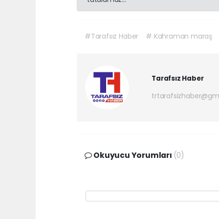
#Tarafsız Haber
# Kahraman maraş
Tarafsız Haber
trtarafsizhaber@gm
Okuyucu Yorumları
(0)