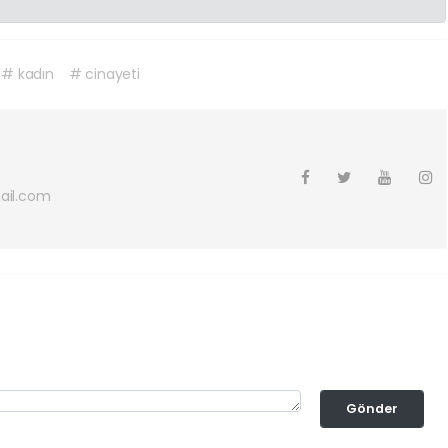
# kadın
# cinayeti
ail.com
Gönder