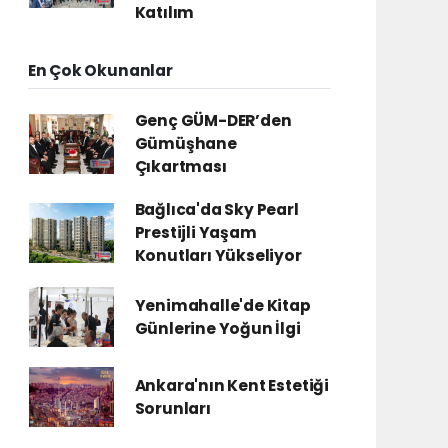
Katılım
En Çok Okunanlar
Genç GÜM-DER’den
Gümüşhane
Çıkartması
Bağlıca'da Sky Pearl
Prestijli Yaşam
Konutları Yükseliyor
Yenimahalle'de Kitap
Günlerine Yoğun İlgi
Ankara'nın Kent Estetiği
Sorunları