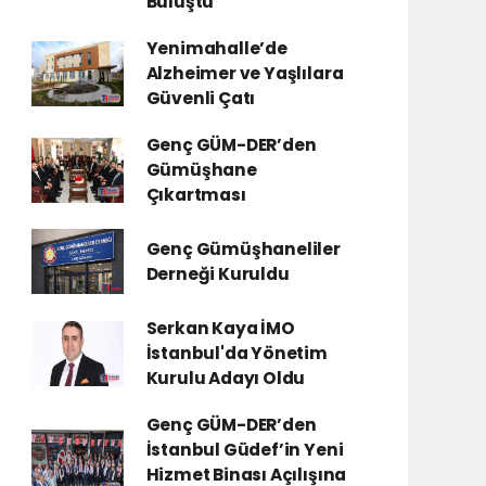
Buluştu
Yenimahalle’de
Alzheimer ve Yaşlılara
Güvenli Çatı
Genç GÜM-DER’den
Gümüşhane
Çıkartması
Genç Gümüşhaneliler
Derneği Kuruldu
Serkan Kaya İMO
İstanbul'da Yönetim
Kurulu Adayı Oldu
Genç GÜM-DER’den
İstanbul Güdef’in Yeni
Hizmet Binası Açılışına