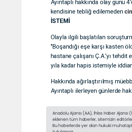
Ayıntaplı hakkında olay günü 4’
kendisine tebliğ edilemeden
ci
İSTEMİ
Olayla ilgili başlatılan soruştu
"Boşandığı eşe karşı kasten öl
hastane çalışanı Ç.A.’yı tehdit
yıla kadar hapis istemiyle iddi
Hakkında ağırlaştırılmış müebbe
Ayıntaplı ilerleyen günlerde h
Anadolu Ajansı (AA), İhlas Haber Ajansı 
eklenen tüm haberler, sitemizin editörl
Bu haberlerde yer alan hukuki muhatapla
tutulamaz...