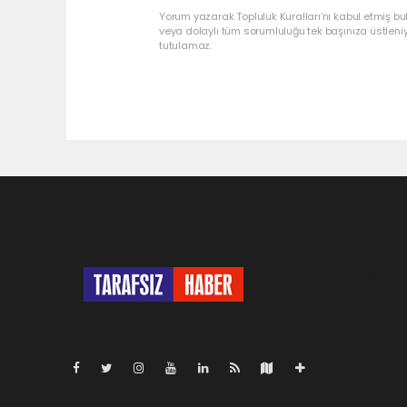
Yorum yazarak Topluluk Kuralları’nı kabul etmiş bu
veya dolaylı tüm sorumluluğu tek başınıza üstleni
tutulamaz.
Pro-0.053